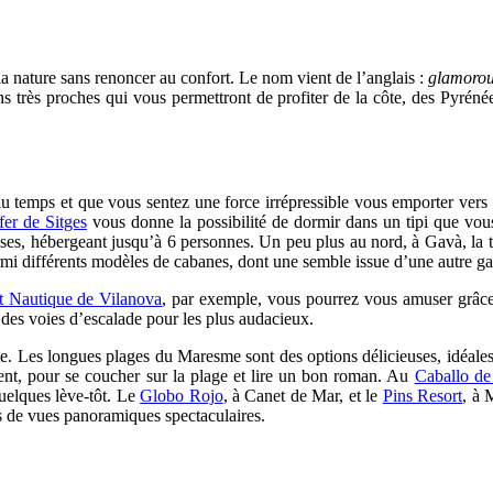
a nature sans renoncer au confort. Le nom vient de l’anglais :
glamoro
ons très proches qui vous permettront de profiter de la côte, des Pyré
u temps et que vous sentez une force irrépressible vous emporter vers
fer de Sitges
vous donne la possibilité de dormir dans un tipi que vou
ses, hébergeant jusqu’à 6 personnes. Un peu plus au nord, à Gavà, la t
armi différents modèles de cabanes, dont une semble issue d’une autre 
t Nautique de Vilanova
, par exemple, vous pourrez vous amuser grâce à
 des voies d’escalade pour les plus audacieux.
este. Les longues plages du Maresme sont des options délicieuses, idéale
nt, pour se coucher sur la plage et lire un bon roman. Au
Caballo de
quelques lève-tôt. Le
Globo Rojo
, à Canet de Mar, et le
Pins Resort
, à 
 de vues panoramiques spectaculaires.