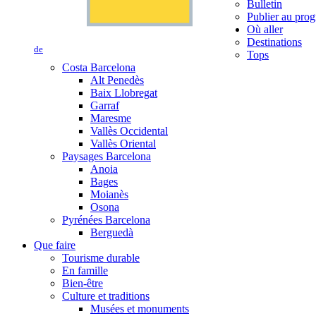
Bulletin
Publier au prog
Où aller
Destinations
de
Tops
Costa Barcelona
Alt Penedès
Baix Llobregat
Garraf
Maresme
Vallès Occidental
Vallès Oriental
Paysages Barcelona
Anoia
Bages
Moianès
Osona
Pyrénées Barcelona
Berguedà
Que faire
Tourisme durable
En famille
Bien-être
Culture et traditions
Musées et monuments