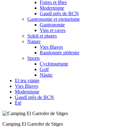
Foires et fêtes
Modernisme
Gaudí près de BCN
Gastronomie et enoturisme
Gastronomie
Vins et caves
Soleil et plages
Nature
Vies Blaves
Randonnée pédestre
Sports
Cyclotourisme
Golf
Nàutic
El teu viatge
Vies Blaves
Modernisme
Gaudí près de BCN
Été
Camping Tres Estrellas de Gavà