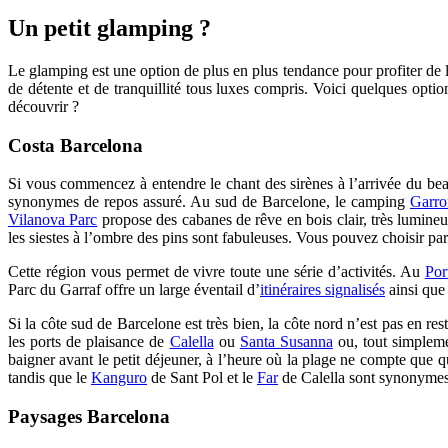
Un pet
it glamping ?
Le glamping est une option de plus en plus tendance pour profiter de l
de détente et de tranquillité tous luxes compris. Voici quelques opti
découvrir ?
Costa Barcelona
Si vous commencez à entendre le chant des sirènes à l’arrivée du bea
synonymes de repos assuré. Au sud de Barcelone, le camping
Garro
Vilanova Parc
propose des cabanes de rêve en bois clair, très lumineu
les siestes à l’ombre des pins sont fabuleuses. Vous pouvez choisir p
Cette région vous permet de vivre toute une série d’activités. Au
Por
Parc du Garraf offre un large éventail d’
itinéraires signalisés
ainsi que
Si la côte sud de Barcelone est très bien, la côte nord n’est pas en r
les ports de plaisance de
Calella
ou
Santa Susanna
ou, tout simpleme
baigner avant le petit déjeuner, à l’heure où la plage ne compte que 
tandis que le
Kanguro
de Sant Pol et le
Far
de Calella sont synonymes
Paysages Barcelona