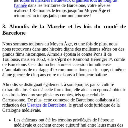
les
foires et marchés médiévaux organisés tout au long de
l’année
dans les territoires de Barcelone, votre rêve se
réalisera ! Remontez le temps jusqu’au Moyen Âge et
retournez au temps jadis pour une journée !
3.
Almodis de la Marche et les lois du comté de
Barcelone
Nous sommes toujours au Moyen Âge, et une fois de plus, nous
nous retrouvons dans une histoire digne des meilleures séries ou des
grands films historiques. Almodis épousa le comte Pons II de
Toulouse, mais en 1052, elle s’éprit de Raimond-Bérenger Iᵉʳ, comte
de Barcelone. Cela donna lieu à une succession tumultueuse
d’annulations de mariage, d’excommunications par le pape, et même
à une guerre de cinq ans entre maisons à l’honneur bafoué.
Almodis se distinguait également, à son époque, par sa culture
extraordinaire. Grâce à cette formation, elle aida son époux à obtenir
des droits féodaux sur plusieurs comtés, tels que celui de
Carcassonne. De plus, cette comtesse de Barcelone collabora à la
rédaction des
Usatges de Barcelona
, le grand code juridique de la
Catalogne médiévale
.
Les châteaux ont été les témoins privilégiés de l’époque
médiévale et cachent encore aujourd’hui entre leurs murs des