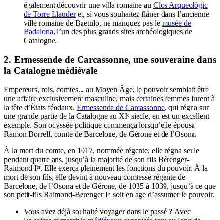
également découvrir une villa romaine au
Clos Arqueològic
de Torre Llauder
et, si vous souhaitez flâner dans l’ancienne
ville romaine de Baetulo, ne manquez pas le
musée de
Badalona
, l’un des plus grands sites archéologiques de
Catalogne.
2.
Ermessende de Carcassonne, une souveraine dans
la Catalogne médiévale
Empereurs, rois, comtes... au Moyen Âge, le pouvoir semblait être
une affaire exclusivement masculine, mais certaines femmes furent à
la tête d’États féodaux.
Ermessende de Carcassonne
, qui régna sur
une grande partie de la Catalogne au XIᵉ siècle, en est un excellent
exemple. Son odyssée politique commença lorsqu’elle épousa
Ramon Borrell, comte de Barcelone, de Gérone et de l’Osona.
À la mort du comte, en 1017, nommée régente, elle régna seule
pendant quatre ans, jusqu’à la majorité de son fils Bérenger-
Raimond Iᵉʳ. Elle exerça pleinement les fonctions du pouvoir. À la
mort de son fils, elle devint à nouveau comtesse régente de
Barcelone, de l’Osona et de Gérone, de 1035 à 1039, jusqu’à ce que
son petit-fils Raimond-Bérenger Iᵉʳ soit en âge d’assumer le pouvoir.
Vous avez déjà souhaité voyager dans le passé ? Avec