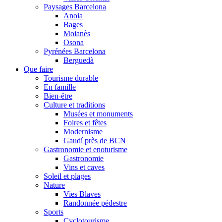
Paysages Barcelona
Anoia
Bages
Moianès
Osona
Pyrénées Barcelona
Berguedà
Que faire
Tourisme durable
En famille
Bien-être
Culture et traditions
Musées et monuments
Foires et fêtes
Modernisme
Gaudí près de BCN
Gastronomie et enoturisme
Gastronomie
Vins et caves
Soleil et plages
Nature
Vies Blaves
Randonnée pédestre
Sports
Cyclotourisme