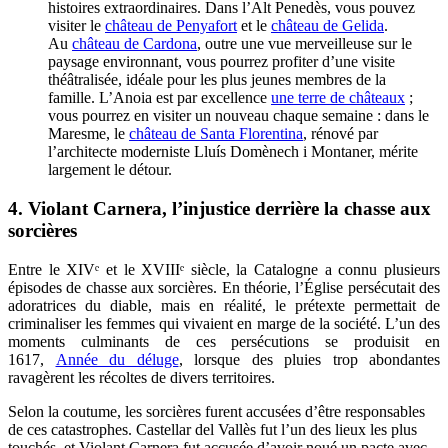
histoires extraordinaires. Dans l’Alt Penedès, vous pouvez
visiter le
château de Penyafort
et le
château de Gelida
.
Au
château de Cardona
, outre une vue merveilleuse sur le
paysage environnant, vous pourrez profiter d’une visite
théâtralisée, idéale pour les plus jeunes membres de la
famille. L’Anoia est par excellence
une terre de châteaux
;
vous pourrez en visiter un nouveau chaque semaine : dans le
Maresme, le
château de Santa Florentina
, rénové par
l’architecte moderniste Lluís Domènech i Montaner, mérite
largement le détour.
4.
Violant Carnera, l’injustice derrière la chasse aux
sorcières
Entre le XIVᵉ et le XVIIIᵉ siècle, la Catalogne a connu plusieurs
épisodes de chasse aux sorcières. En théorie, l’Église persécutait des
adoratrices du diable, mais en réalité, le prétexte permettait de
criminaliser les femmes qui vivaient en marge de la société. L’un des
moments culminants de ces persécutions se produisit en
1617,
Année du déluge
, lorsque des pluies trop abondantes
ravagèrent les récoltes de divers territoires.
Selon la coutume, les sorcières furent accusées d’être responsables
de ces catastrophes. Castellar del Vallès fut l’un des lieux les plus
touchés, et Violant Carnera fut accusée d’avoir noué un pacte avec