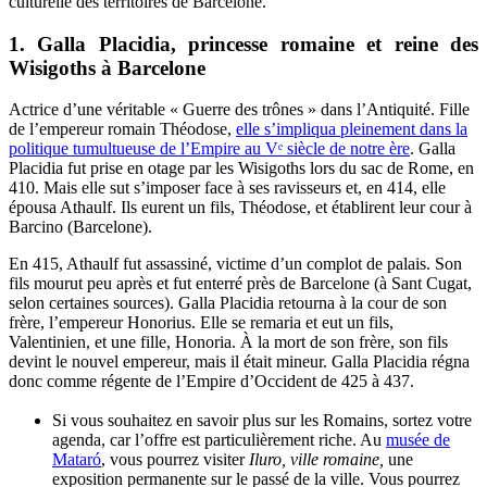
culturelle des territoires de Barcelone.
1.
Galla Placidia, princesse romaine et reine des
Wisigoths à Barcelone
Actrice d’une véritable « Guerre des trônes » dans l’Antiquité. Fille
de l’empereur romain Théodose,
elle s’impliqua pleinement dans la
politique tumultueuse de l’Empire au Vᵉ siècle de notre ère
. Galla
Placidia fut prise en otage par les Wisigoths lors du sac de Rome, en
410. Mais elle sut s’imposer face à ses ravisseurs et, en 414, elle
épousa Athaulf. Ils eurent un fils, Théodose, et établirent leur cour à
Barcino (Barcelone).
En 415, Athaulf fut assassiné, victime d’un complot de palais. Son
fils mourut peu après et fut enterré près de Barcelone (à Sant Cugat,
selon certaines sources). Galla Placidia retourna à la cour de son
frère, l’empereur Honorius. Elle se remaria et eut un fils,
Valentinien, et une fille, Honoria. À la mort de son frère, son fils
devint le nouvel empereur, mais il était mineur. Galla Placidia régna
donc comme régente de l’Empire d’Occident de 425 à
437
.
Si vous souhaitez en savoir plus sur les Romains, sortez votre
agenda, car l’offre est particulièrement riche. Au
musée de
Mataró
, vous pourrez visiter
Iluro, ville romaine,
une
exposition permanente sur le passé de la ville. Vous pourrez