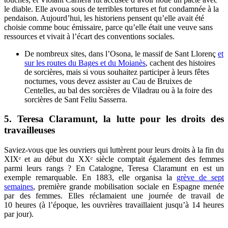
le diable. Elle avoua sous de terribles tortures et fut condamnée à la
pendaison. Aujourd’hui, les historiens pensent qu’elle avait été
choisie comme bouc émissaire, parce qu’elle était une veuve sans
ressources et vivait à l’écart des conventions sociales.
De nombreux sites, dans l’Osona, le massif de Sant Llorenç
et
sur les routes du Bages et du Moianès
, cachent des histoires
de sorcières, mais si vous souhaitez participer à leurs fêtes
nocturnes, vous devez assister au Cau de Bruixes de
Centelles, au bal des sorcières de Viladrau ou à la foire des
sorcières de Sant Feliu Sasserra.
5.
Teresa Claramunt, la lutte pour les droits des
travailleuses
Saviez-vous que les ouvriers qui luttèrent pour leurs droits à la fin du
XIXᵉ et au début du XXᵉ siècle comptait également des femmes
parmi leurs rangs ? En Catalogne, Teresa Claramunt en est un
exemple remarquable. En 1883, elle organisa la
grève de sept
semaines
, première grande mobilisation sociale en Espagne menée
par des femmes. Elles réclamaient une journée de travail de
10 heures (à l’époque, les ouvrières travaillaient jusqu’à 14 heures
par jour).