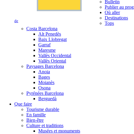
Bulletin
Publier au prog
Où aller
Destinations
de
Tops
Costa Barcelona
Alt Penedès
Baix Llobregat
Garraf
Maresme
Vallès Occidental
Vallès Oriental
Paysages Barcelona
Anoia
Bages
Moianès
Osona
Pyrénées Barcelona
Berguedà
Que faire
Tourisme durable
En famille
Bien-être
Culture et traditions
Musées et monuments