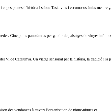
s i copes plenes d’història i sabor. Tasta vins i escumosos únics mentre 
edès. Cinc punts panoràmics per gaudir de paisatges de vinyes infinites 
Vi de Catalunya. Un viatge sensorial per la història, la tradició i la pas
son des vendanges à travers l’organisation de pique-niques et...