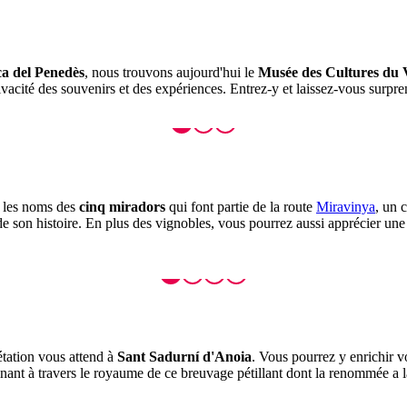
ca del Penedès
, nous trouvons aujourd'hui le
Musée des Cultures du 
ivacité des souvenirs et des expériences. Entrez-y et laissez-vous surpre
t les noms des
cinq miradors
qui font partie de la route
Miravinya
, un c
t de son histoire. En plus des vignobles, vous pourrez aussi apprécier un
étation vous attend à
Sant Sadurní d'Anoia
. Vous pourrez y enrichir 
inant à travers le royaume de ce breuvage pétillant dont la renommée a 