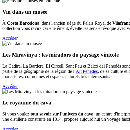
Vin dans
un musée
À
Costa Barcelona
, dans l'ancien siège du Palais Royal de
Vilafran
collection vous ravira car elle émeut, éveille les sens et évoque avec v
Accéder
Les Mira
vinya : les miradors du paysage vinicole
La Cadira, La Bardera, El Circell, Sant Pau et Balcó del Penedès son
partie de la géographie de la région de l’
Alt Penedès
, de sa culture e
monastères, communes et espaces naturels très intéressants.
Accéder
Le royau
me du cava
Si vous voulez
tout savoir sur l'univers du cava
, un centre d'interpr
une distillerie construite en 1814, propose aujourd'hui un voyage fasc
Accéder