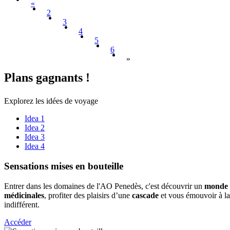
«
2
3
4
5
6
»
Plans ga
gnants !
Explorez les idées de voyage
Idea 1
Idea 2
Idea 3
Idea 4
Sensatio
ns mises en bouteille
Entrer dans les domaines de l'AO Penedès, c'est découvrir un
monde d
médicinales
, profiter des plaisirs d’une
cascade
et vous émouvoir à l
indifférent.
Accéder