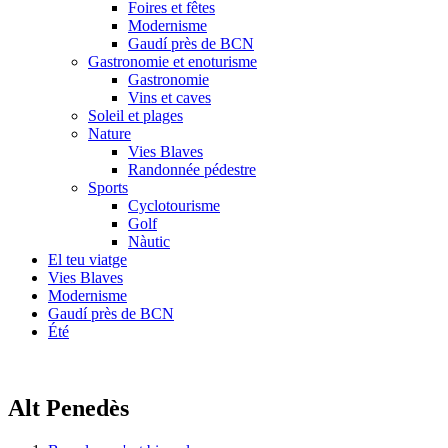
Foires et fêtes
Modernisme
Gaudí près de BCN
Gastronomie et enoturisme
Gastronomie
Vins et caves
Soleil et plages
Nature
Vies Blaves
Randonnée pédestre
Sports
Cyclotourisme
Golf
Nàutic
El teu viatge
Vies Blaves
Modernisme
Gaudí près de BCN
Été
Alt Penedès