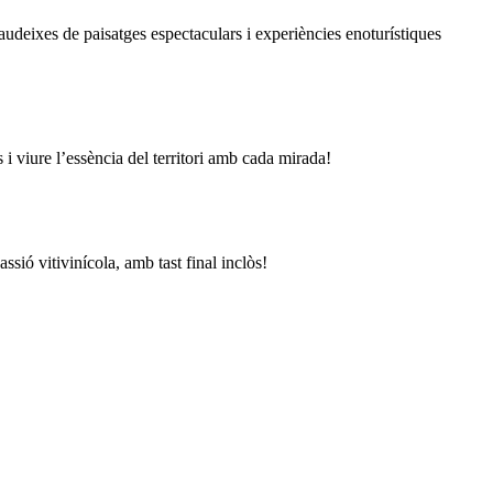
gaudeixes de paisatges espectaculars i experiències enoturístiques
i viure l’essència del territori amb cada mirada!
sió vitivinícola, amb tast final inclòs!