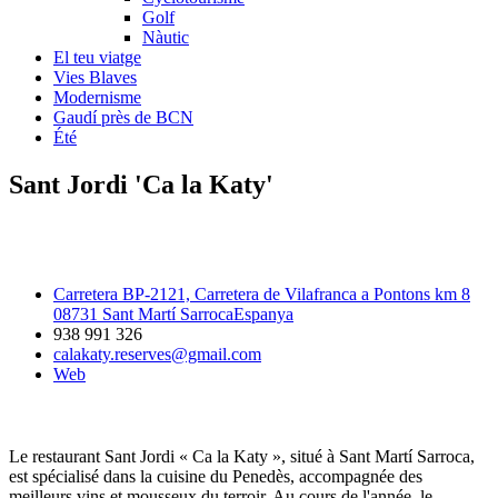
Golf
Nàutic
El teu viatge
Vies Blaves
Modernisme
Gaudí près de BCN
Été
Sant Jordi 'Ca la Katy'
Carretera BP-2121, Carretera de Vilafranca a Pontons km 8
08731 Sant Martí SarrocaEspanya
938 991 326
calakaty.reserves@gmail.com
Web
Le restaurant Sant Jordi « Ca la Katy », situé à Sant Martí Sarroca,
est spécialisé dans la cuisine du Penedès, accompagnée des
meilleurs vins et mousseux du terroir. Au cours de l'année, le