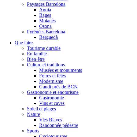
Paysages Barcelona
Anoia
Bages
Moianès
Osona
Pyrénées Barcelona
Berguedà
Que faire
Tourisme durable
En famille
Bien-être
Culture et traditions
Musées et monuments
Foires et fêtes
Modernisme
Gaudí près de BCN
Gastronomie et enoturisme
Gastronomie
Vins et caves
Soleil et plages
Nature
Vies Blaves
Randonnée pédestre
Sports
Cyclotourisme