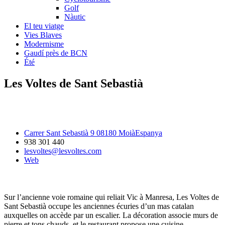
Golf
Nàutic
El teu viatge
Vies Blaves
Modernisme
Gaudí près de BCN
Été
Les Voltes de Sant Sebastià
Carrer Sant Sebastià 9 08180 MoiàEspanya
938 301 440
lesvoltes@lesvoltes.com
Web
Sur l’ancienne voie romaine qui reliait Vic à Manresa, Les Voltes de
Sant Sebastià occupe les anciennes écuries d’un mas catalan
auxquelles on accède par un escalier. La décoration associe murs de
pierre et tons chauds, et le restaurant propose une cuisine