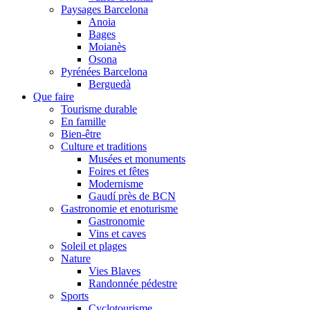
Paysages Barcelona
Anoia
Bages
Moianès
Osona
Pyrénées Barcelona
Berguedà
Que faire
Tourisme durable
En famille
Bien-être
Culture et traditions
Musées et monuments
Foires et fêtes
Modernisme
Gaudí près de BCN
Gastronomie et enoturisme
Gastronomie
Vins et caves
Soleil et plages
Nature
Vies Blaves
Randonnée pédestre
Sports
Cyclotourisme