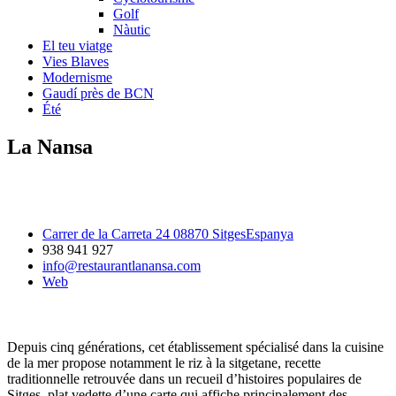
Golf
Nàutic
El teu viatge
Vies Blaves
Modernisme
Gaudí près de BCN
Été
La Nansa
Carrer de la Carreta 24 08870 SitgesEspanya
938 941 927
info@restaurantlanansa.com
Web
Depuis cinq générations, cet établissement spécialisé dans la cuisine
de la mer propose notamment le riz à la sitgetane, recette
traditionnelle retrouvée dans un recueil d’histoires populaires de
Sitges, plat vedette d’une carte qui affiche principalement des