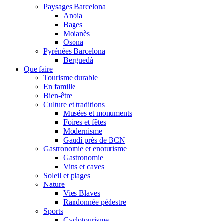
Paysages Barcelona
Anoia
Bages
Moianès
Osona
Pyrénées Barcelona
Berguedà
Que faire
Tourisme durable
En famille
Bien-être
Culture et traditions
Musées et monuments
Foires et fêtes
Modernisme
Gaudí près de BCN
Gastronomie et enoturisme
Gastronomie
Vins et caves
Soleil et plages
Nature
Vies Blaves
Randonnée pédestre
Sports
Cyclotourisme