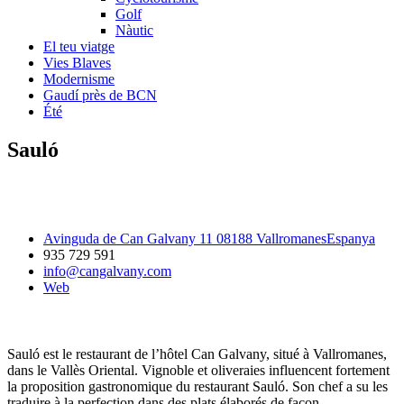
Golf
Nàutic
El teu viatge
Vies Blaves
Modernisme
Gaudí près de BCN
Été
Sauló
Avinguda de Can Galvany 11 08188 VallromanesEspanya
935 729 591
info@cangalvany.com
Web
Sauló est le restaurant de l’hôtel Can Galvany, situé à Vallromanes,
dans le Vallès Oriental. Vignoble et oliveraies influencent fortement
la proposition gastronomique du restaurant Sauló. Son chef a su les
traduire à la perfection dans des plats élaborés de façon