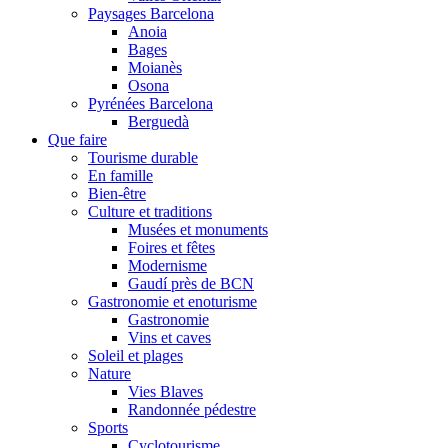
Paysages Barcelona
Anoia
Bages
Moianès
Osona
Pyrénées Barcelona
Berguedà
Que faire
Tourisme durable
En famille
Bien-être
Culture et traditions
Musées et monuments
Foires et fêtes
Modernisme
Gaudí près de BCN
Gastronomie et enoturisme
Gastronomie
Vins et caves
Soleil et plages
Nature
Vies Blaves
Randonnée pédestre
Sports
Cyclotourisme