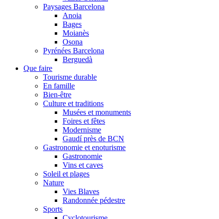
Paysages Barcelona
Anoia
Bages
Moianès
Osona
Pyrénées Barcelona
Berguedà
Que faire
Tourisme durable
En famille
Bien-être
Culture et traditions
Musées et monuments
Foires et fêtes
Modernisme
Gaudí près de BCN
Gastronomie et enoturisme
Gastronomie
Vins et caves
Soleil et plages
Nature
Vies Blaves
Randonnée pédestre
Sports
Cyclotourisme