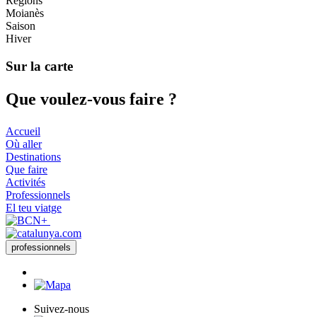
Régions
Moianès
Saison
Hiver
Sur la carte
Que voul
ez-vous faire ?
Accueil
Où aller
Destinations
Que faire
Activités
Professionnels
El teu viatge
professionnels
Suivez-nous