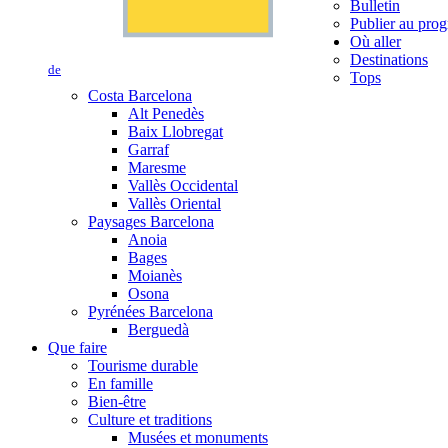
Bulletin
Publier au prog
Où aller
Destinations
de
Tops
Costa Barcelona
Alt Penedès
Baix Llobregat
Garraf
Maresme
Vallès Occidental
Vallès Oriental
Paysages Barcelona
Anoia
Bages
Moianès
Osona
Pyrénées Barcelona
Berguedà
Que faire
Tourisme durable
En famille
Bien-être
Culture et traditions
Musées et monuments