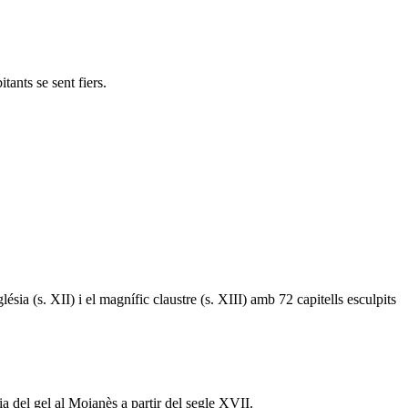
tants se sent fiers.
sia (s. XII) i el magnífic claustre (s. XIII) amb 72 capitells esculpits
ia del gel al Moianès a partir del segle XVII.