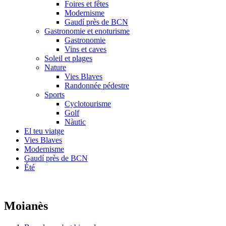
Foires et fêtes
Modernisme
Gaudí près de BCN
Gastronomie et enoturisme
Gastronomie
Vins et caves
Soleil et plages
Nature
Vies Blaves
Randonnée pédestre
Sports
Cyclotourisme
Golf
Nàutic
El teu viatge
Vies Blaves
Modernisme
Gaudí près de BCN
Été
Moianès