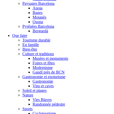
Paysages Barcelona
Anoia
Bages
Moianès
Osona
Pyrénées Barcelona
Berguedà
Que faire
Tourisme durable
En famille
Bien-être
Culture et traditions
Musées et monuments
Foires et fêtes
Modernisme
Gaudí près de BCN
Gastronomie et enoturisme
Gastronomie
Vins et caves
Soleil et plages
Nature
Vies Blaves
Randonnée pédestre
Sports
Cyclotourisme