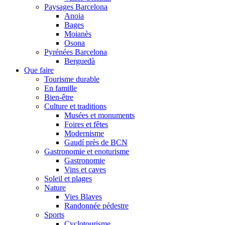
Paysages Barcelona
Anoia
Bages
Moianès
Osona
Pyrénées Barcelona
Berguedà
Que faire
Tourisme durable
En famille
Bien-être
Culture et traditions
Musées et monuments
Foires et fêtes
Modernisme
Gaudí près de BCN
Gastronomie et enoturisme
Gastronomie
Vins et caves
Soleil et plages
Nature
Vies Blaves
Randonnée pédestre
Sports
Cyclotourisme