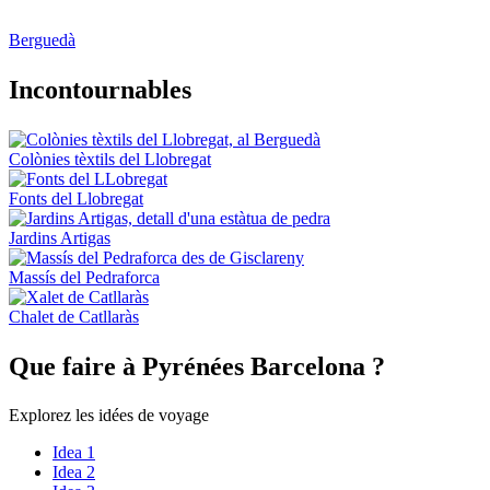
Berguedà
Incontou
rnables
Colònies tèxtils del Llobregat
Fonts del Llobregat
Jardins Artigas
Massís del Pedraforca
Chalet de Catllaràs
Que fair
e à Pyrénées Barcelona ?
Explorez les idées de voyage
Idea 1
Idea 2