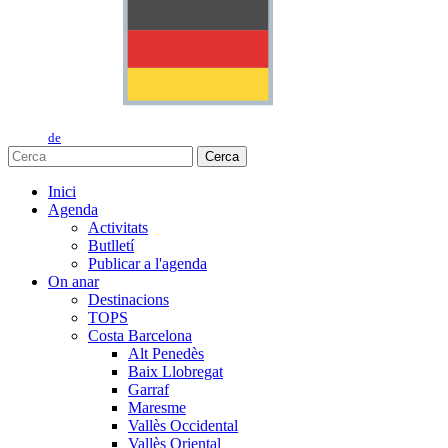
de
Cerca
Inici
Agenda
Activitats
Butlletí
Publicar a l'agenda
On anar
Destinacions
TOPS
Costa Barcelona
Alt Penedès
Baix Llobregat
Garraf
Maresme
Vallès Occidental
Vallès Oriental