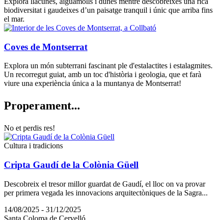
Explora llacunes, aiguamolls i dunes mentre descobreixes una rica
biodiversitat i gaudeixes d’un paisatge tranquil i únic que arriba fins
el mar.
Coves de Montserrat
Explora un món subterrani fascinant ple d'estalactites i estalagmites.
Un recorregut guiat, amb un toc d'història i geologia, que et farà
viure una experiència única a la muntanya de Montserrat!
Properam
ent...
No et perdis res!
Cultura i tradicions
Cripta Gaudí de la Colònia Güell
Descobreix el tresor millor guardat de Gaudí, el lloc on va provar
per primera vegada les innovacions arquitectòniques de la Sagra...
14/08/2025 - 31/12/2025
Santa Coloma de Cervelló