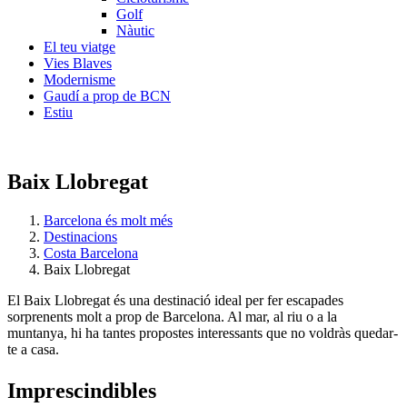
Golf
Nàutic
El teu viatge
Vies Blaves
Modernisme
Gaudí a prop de BCN
Estiu
Baix Llobregat
Barcelona és molt més
Destinacions
Costa Barcelona
Baix Llobregat
El Baix Llobregat és una destinació ideal per fer escapades
sorprenents molt a prop de Barcelona. Al mar, al riu o a la
muntanya, hi ha tantes propostes interessants que no voldràs quedar-
te a casa.
Impresci
ndibles