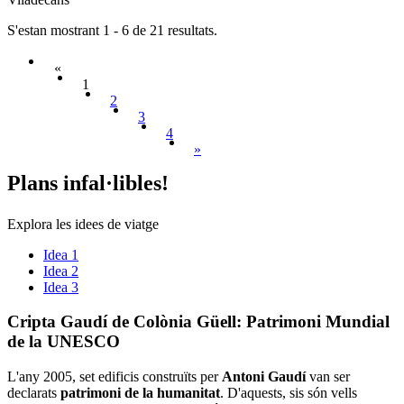
S'estan mostrant 1 - 6 de 21 resultats.
«
1
2
3
4
»
Plans in
fal·libles!
Explora les idees de viatge
Idea 1
Idea 2
Idea 3
Cripta G
audí de Colònia Güell: Patrimoni Mundial
de la UNESCO
L'any 2005, set edificis construïts per
Antoni Gaudí
van ser
declarats
patrimoni de la humanitat
. D'aquests, sis són vells