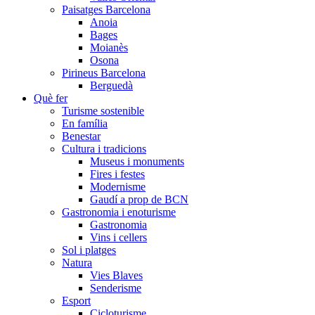
Paisatges Barcelona
Anoia
Bages
Moianès
Osona
Pirineus Barcelona
Berguedà
Què fer
Turisme sostenible
En família
Benestar
Cultura i tradicions
Museus i monuments
Fires i festes
Modernisme
Gaudí a prop de BCN
Gastronomia i enoturisme
Gastronomia
Vins i cellers
Sol i platges
Natura
Vies Blaves
Senderisme
Esport
Cicloturisme