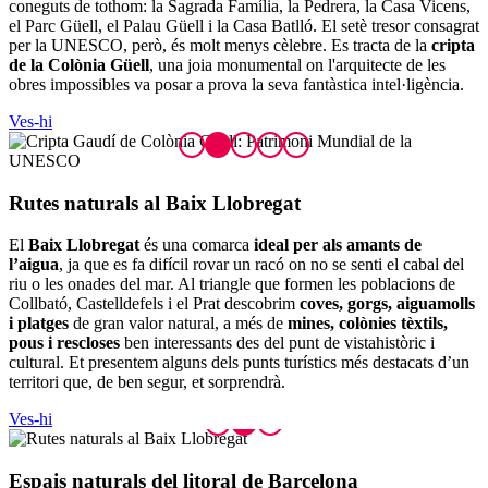
coneguts de tothom: la Sagrada Família, la Pedrera, la Casa Vicens,
el Parc Güell, el Palau Güell i la Casa Batlló. El setè tresor consagrat
per la UNESCO, però, és molt menys cèlebre. Es tracta de la
cripta
de la Colònia Güell
, una joia monumental on l'arquitecte de les
obres impossibles va posar a prova la seva fantàstica intel·ligència.
Ves-hi
Rutes na
turals al Baix Llobregat
El
Baix Llobregat
és una comarca
ideal per als amants de
l’aigua
, ja que es fa difícil rovar un racó on no se senti el cabal del
riu o les onades del mar. Al triangle que formen les poblacions de
Collbató, Castelldefels i el Prat descobrim
coves, gorgs, aiguamolls
i platges
de gran valor natural, a més de
mines, colònies tèxtils,
pous i rescloses
ben interessants des del punt de vistahistòric i
cultural. Et presentem alguns dels punts turístics més destacats d’un
territori que, de ben segur, et sorprendrà.
Ves-hi
Espais n
aturals del litoral de Barcelona