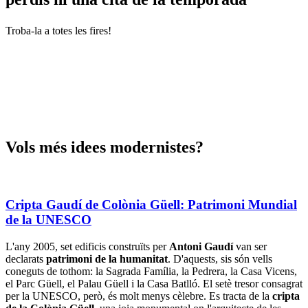
Troba-la a totes les fires!
Vols més
idees modernistes?
Cripta Gaudí de Colònia Güell: Patrimoni Mundial
de la UNESCO
L'any 2005, set edificis construïts per
Antoni Gaudí
van ser
declarats
patrimoni de la humanitat
. D'aquests, sis són vells
coneguts de tothom: la Sagrada Família, la Pedrera, la Casa Vicens,
el Parc Güell, el Palau Güell i la Casa Batlló. El setè tresor consagrat
per la UNESCO, però, és molt menys cèlebre. Es tracta de la
cripta