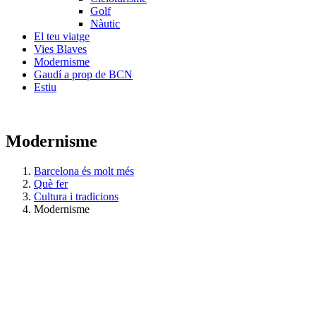
Golf
Nàutic
El teu viatge
Vies Blaves
Modernisme
Gaudí a prop de BCN
Estiu
Modernisme
Barcelona és molt més
Què fer
Cultura i tradicions
Modernisme