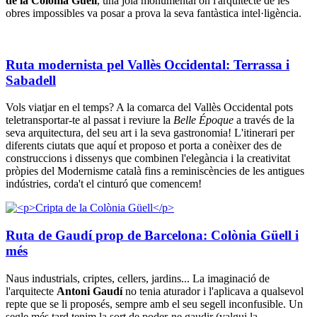
de la Colònia Güell
, una joia monumental on l'arquitecte de les
obres impossibles va posar a prova la seva fantàstica intel·ligència.
Ruta modernista pel Vallès Occidental: Terrassa i
Sabadell
Vols viatjar en el temps? A la comarca del Vallès Occidental pots
teletransportar-te al passat i reviure la
Belle Époque
a través de la
seva arquitectura, del seu art i la seva gastronomia! L'itinerari per
diferents ciutats que aquí et proposo et porta a conèixer des de
construccions i dissenys que combinen l'elegància i la creativitat
pròpies del Modernisme català fins a reminiscències de les antigues
indústries, corda't el cinturó que comencem!
Ruta de Gaudí prop de Barcelona: Colònia Güell i
més
Naus industrials, criptes, cellers, jardins... La imaginació de
l'arquitecte
Antoni Gaudí
no tenia aturador i l'aplicava a qualsevol
repte que se li proposés, sempre amb el seu segell inconfusible. Un
segle més tard tenim la sort de poder-ne gaudir (valgui la