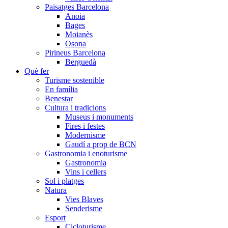
Paisatges Barcelona
Anoia
Bages
Moianès
Osona
Pirineus Barcelona
Berguedà
Què fer
Turisme sostenible
En família
Benestar
Cultura i tradicions
Museus i monuments
Fires i festes
Modernisme
Gaudí a prop de BCN
Gastronomia i enoturisme
Gastronomia
Vins i cellers
Sol i platges
Natura
Vies Blaves
Senderisme
Esport
Cicloturisme