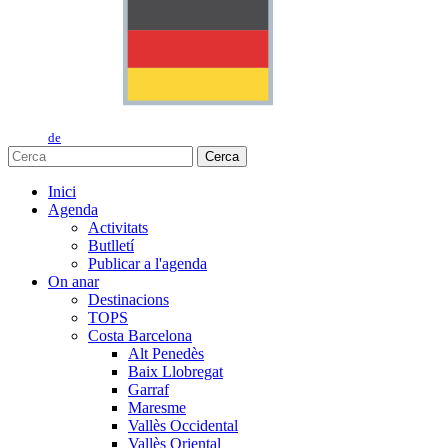
de
Cerca
Inici
Agenda
Activitats
Butlletí
Publicar a l'agenda
On anar
Destinacions
TOPS
Costa Barcelona
Alt Penedès
Baix Llobregat
Garraf
Maresme
Vallès Occidental
Vallès Oriental