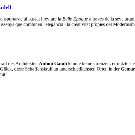
adell
ansportar-te al passat i reviure la
Belle Époque
a través de la seva arquit
issenys que combinen l'elegància i la creativitat pròpies del Modernisme 
raft des Architekten
Antoni Gaudí
kannte keine Grenzen, er nutzte sie 
Glück, diese Schaffenskraft an unterschiedlichsten Orten in der
Gemar
mit?