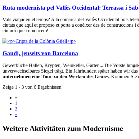
Ruta modernista pel Vallès Occidental: Terrassa i Sab
Vols viatjar en el temps? A la comarca del Vallès Occidental pots teletr
ciutats que aquí et proposo et porta a conèixer des de construccions i d
cinturó que comencem!
Gaudí, jenseits von Barcelona
Gewerbliche Hallen, Krypten, Weinkeller, Gärten... Die Vorstellungsk
unverwechselbares Siegel trägt. Ein Jahrhundert später haben wir das 
unternehmen eine Tour zu den Werken des Genies
. Kommen Sie 
Zeige 1 - 3 von 6 Ergebnissen.
«
1
2
»
Weitere
Aktivitäten zum Modernisme