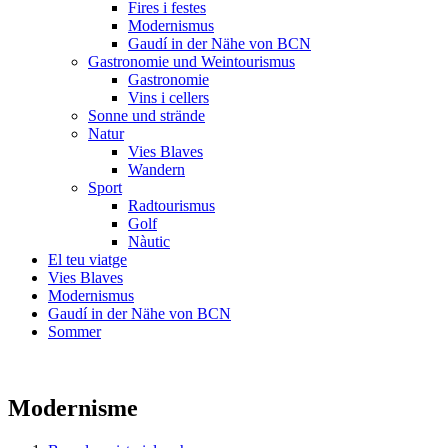
Fires i festes
Modernismus
Gaudí in der Nähe von BCN
Gastronomie und Weintourismus
Gastronomie
Vins i cellers
Sonne und strände
Natur
Vies Blaves
Wandern
Sport
Radtourismus
Golf
Nàutic
El teu viatge
Vies Blaves
Modernismus
Gaudí in der Nähe von BCN
Sommer
Modernisme