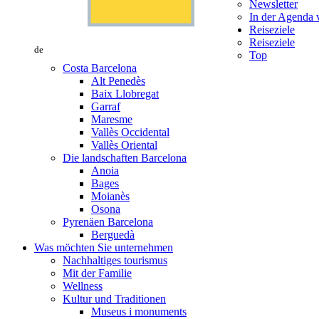
Newsletter
In der Agenda v
Reiseziele
Reiseziele
de
Top
Costa Barcelona
Alt Penedès
Baix Llobregat
Garraf
Maresme
Vallès Occidental
Vallès Oriental
Die landschaften Barcelona
Anoia
Bages
Moianès
Osona
Pyrenäen Barcelona
Berguedà
Was möchten Sie unternehmen
Nachhaltiges tourismus
Mit der Familie
Wellness
Kultur und Traditionen
Museus i monuments