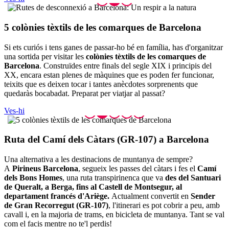
5 colòni
es tèxtils de les comarques de Barcelona
Si ets curiós i tens ganes de passar-ho bé en família, has d'organitzar
una sortida per visitar les
colònies tèxtils de les comarques de
Barcelona
. Construïdes entre finals del segle XIX i principis del
XX, encara estan plenes de màquines que es poden fer funcionar,
teixits que es deixen tocar i tantes anècdotes sorprenents que
quedaràs bocabadat. Preparat per viatjar al passat?
Ves-hi
Ruta del
Camí dels Càtars (GR-107) a Barcelona
Una alternativa a les destinacions de muntanya de sempre?
A
Pirineus Barcelona
, segueix les passes del càtars i fes el
Camí
dels Bons Homes
, una ruta transpirinenca que va
des del Santuari
de Queralt, a Berga, fins al Castell de Montsegur, al
departament francés d'Ariège.
Actualment convertit en
Sender
de Gran Recorregut (GR-107)
, l'itinerari es pot cobrir a peu, amb
cavall i, en la majoria de trams, en bicicleta de muntanya. Tant se val
com el facis mentre no te'l perdis!