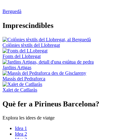
Berguedà
Impresci
ndibles
Colònies tèxtils del Llobregat
Fonts del Llobregat
Jardins Artigas
Massís del Pedraforca
Xalet de Catllaràs
Què fer
a Pirineus Barcelona?
Explora les idees de viatge
Idea 1
Idea 2