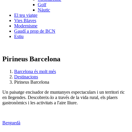
Golf
Nàutic
El teu viatge
Vies Blaves
Modernisme
Gaudí a prop de BCN
Estiu
Pirineus Barcelona
Barcelona és molt més
Destinacions
Pirineus Barcelona
Un paisatge encisador de muntanyes espectaculars i un territori ric
en llegendes. Descobreix-lo a través de la vida rural, els plaers
gastronòmics i les activitats a l'aire lliure.
Berguedà