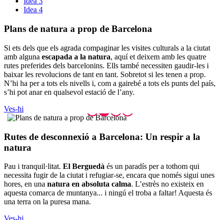
Idea 3
Idea 4
Plans de
natura a prop de Barcelona
Si ets dels que els agrada compaginar les visites culturals a la ciutat
amb alguna
escapada a la natura
, aquí et deixem amb les quatre
rutes preferides dels barcelonins. Ells també necessiten gaudir-les i
baixar les revolucions de tant en tant. Sobretot si les tenen a prop.
N’hi ha per a tots els nivells i, com a gairebé a tots els punts del país,
s’hi pot anar en qualsevol estació de l’any.
Ves-hi
Rutes de
desconnexió a Barcelona: Un respir a la
natura
Pau i tranquil·litat.
El Berguedà
és un paradís per a tothom qui
necessita fugir de la ciutat i refugiar-se, encara que només sigui unes
hores, en una
natura en absoluta calma
. L’estrès no existeix en
aquesta comarca de muntanya... i ningú el troba a faltar! Aquesta és
una terra on la puresa mana.
Ves-hi