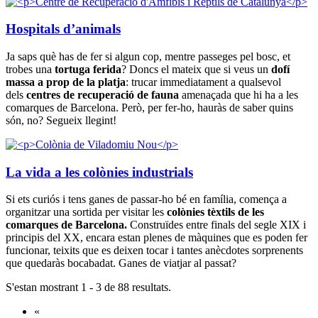
Hospitals d’animals
Ja saps què has de fer si algun cop, mentre passeges pel bosc, et
trobes una
tortuga ferida
? Doncs el mateix que si veus un
dofí
massa a prop de la platja
: trucar immediatament a qualsevol
dels
centres de recuperació de fauna
amenaçada que hi ha a les
comarques de Barcelona. Però, per fer-ho, hauràs de saber quins
són, no? Segueix llegint!
La vida a les colònies industrials
Si ets curiós i tens ganes de passar-ho bé en família, comença a
organitzar una sortida per visitar les
colònies tèxtils de les
comarques de Barcelona.
Construïdes entre finals del segle XIX i
principis del XX, encara estan plenes de màquines que es poden fer
funcionar, teixits que es deixen tocar i tantes anècdotes sorprenents
que quedaràs bocabadat. Ganes de viatjar al passat?
S'estan mostrant 1 - 3 de 88 resultats.
«