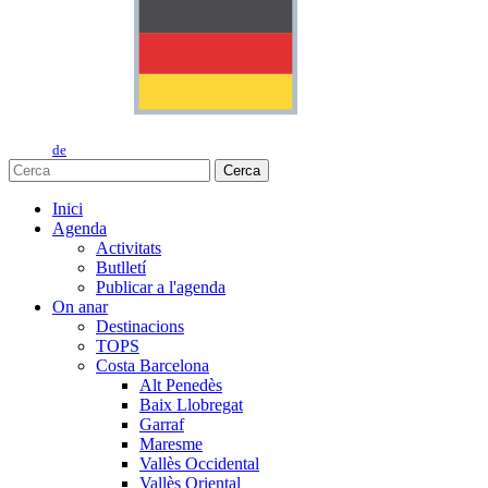
de
Cerca
Inici
Agenda
Activitats
Butlletí
Publicar a l'agenda
On anar
Destinacions
TOPS
Costa Barcelona
Alt Penedès
Baix Llobregat
Garraf
Maresme
Vallès Occidental
Vallès Oriental