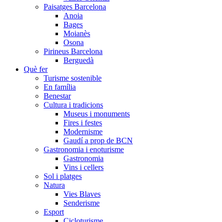
Paisatges Barcelona
Anoia
Bages
Moianès
Osona
Pirineus Barcelona
Berguedà
Què fer
Turisme sostenible
En família
Benestar
Cultura i tradicions
Museus i monuments
Fires i festes
Modernisme
Gaudí a prop de BCN
Gastronomia i enoturisme
Gastronomia
Vins i cellers
Sol i platges
Natura
Vies Blaves
Senderisme
Esport
Cicloturisme