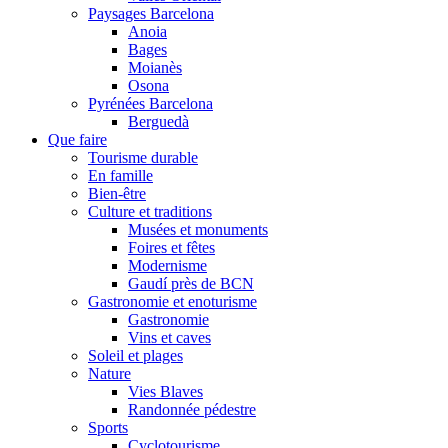
Paysages Barcelona
Anoia
Bages
Moianès
Osona
Pyrénées Barcelona
Berguedà
Que faire
Tourisme durable
En famille
Bien-être
Culture et traditions
Musées et monuments
Foires et fêtes
Modernisme
Gaudí près de BCN
Gastronomie et enoturisme
Gastronomie
Vins et caves
Soleil et plages
Nature
Vies Blaves
Randonnée pédestre
Sports
Cyclotourisme