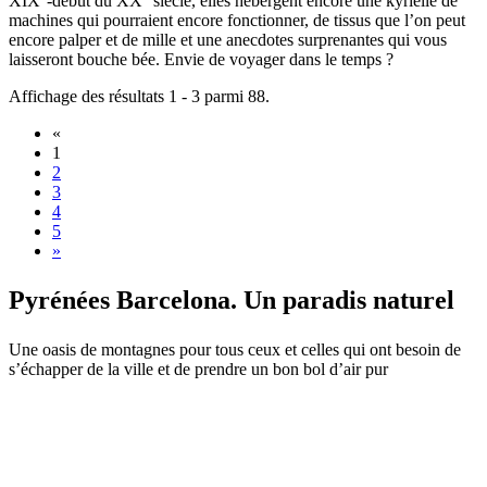
XIX
-début du XX
siècle, elles hébergent encore une kyrielle de
machines qui pourraient encore fonctionner, de tissus que l’on peut
encore palper et de mille et une anecdotes surprenantes qui vous
laisseront bouche bée. Envie de voyager dans le temps ?
Affichage des résultats 1 - 3 parmi 88.
«
1
2
3
4
5
»
Pyrénées
Barcelona. Un paradis naturel
Une oasis de montagnes pour tous ceux et celles qui ont besoin de
s’échapper de la ville et de prendre un bon bol d’air pur