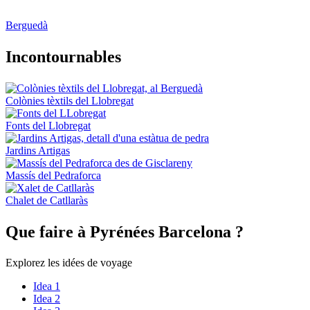
Berguedà
Incontou
rnables
Colònies tèxtils del Llobregat
Fonts del Llobregat
Jardins Artigas
Massís del Pedraforca
Chalet de Catllaràs
Que fair
e à Pyrénées Barcelona ?
Explorez les idées de voyage
Idea 1
Idea 2