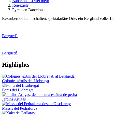
Barcelona ist viel mehr
Reiseziele
Pyrenäen Barcelona
Bezaubernde Landschaften, spektakuläre Orte, ein Bergland voller 
Berguedà
Berguedà
Highligh
ts
Colònies tèxtils del Llobregat
Fonts del Llobregat
Jardins Artigas
Massís del Pedraforca