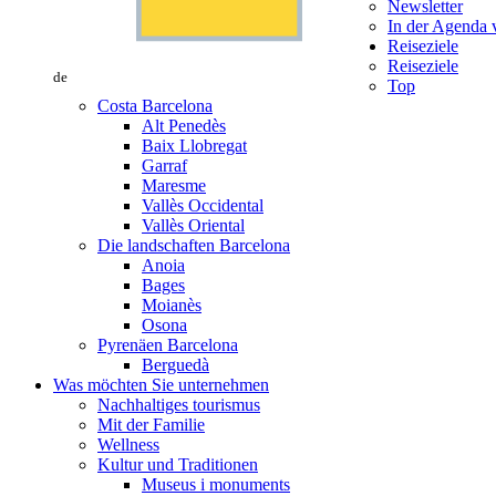
Newsletter
In der Agenda v
Reiseziele
Reiseziele
de
Top
Costa Barcelona
Alt Penedès
Baix Llobregat
Garraf
Maresme
Vallès Occidental
Vallès Oriental
Die landschaften Barcelona
Anoia
Bages
Moianès
Osona
Pyrenäen Barcelona
Berguedà
Was möchten Sie unternehmen
Nachhaltiges tourismus
Mit der Familie
Wellness
Kultur und Traditionen
Museus i monuments