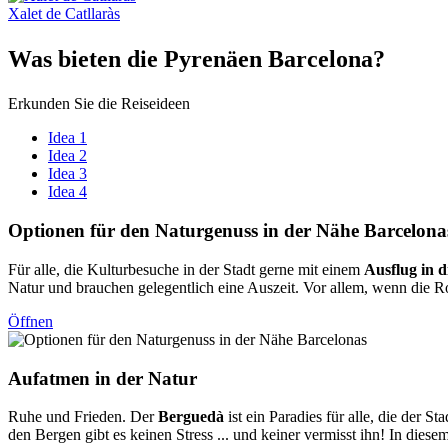
Xalet de Catllaràs
Was biet
en die Pyrenäen Barcelona?
Erkunden Sie die Reiseideen
Idea 1
Idea 2
Idea 3
Idea 4
Optionen
für den Naturgenuss in der Nähe Barcelona
Für alle, die Kulturbesuche in der Stadt gerne mit einem
Ausflug in d
Natur und brauchen gelegentlich eine Auszeit. Vor allem, wenn die Rou
Öffnen
Aufatmen
in der Natur
Ruhe und Frieden. Der
Berguedà
ist ein Paradies für alle, die der 
den Bergen gibt es keinen Stress ... und keiner vermisst ihn! In diese