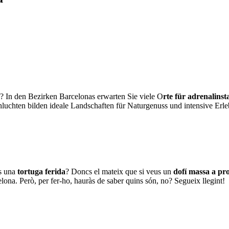
 In den Bezirken Barcelonas erwarten Sie viele O
rte für adrenalinst
luchten bilden ideale Landschaften für Naturgenuss und intensive Erleb
es una
tortuga ferida
? Doncs el mateix que si veus un
dofí massa a pro
na. Però, per fer-ho, hauràs de saber quins són, no? Segueix llegint!