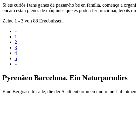
Si ets curiós i tens ganes de passar-ho bé en família, comença a organit
encara estan plenes de màquines que es poden fer funcionar, teixits qu
Zeige 1 - 3 von 88 Ergebnissen.
«
1
2
3
4
5
»
Pyrenäen
Barcelona. Ein Naturparadies
Eine Bergoase für alle, die der Stadt entkommen und reine Luft atme