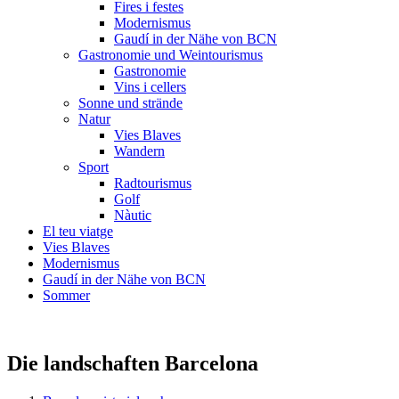
Fires i festes
Modernismus
Gaudí in der Nähe von BCN
Gastronomie und Weintourismus
Gastronomie
Vins i cellers
Sonne und strände
Natur
Vies Blaves
Wandern
Sport
Radtourismus
Golf
Nàutic
El teu viatge
Vies Blaves
Modernismus
Gaudí in der Nähe von BCN
Sommer
Die landschaften Barcelona