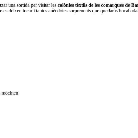
zar una sortida per visitar les
colònies tèxtils de les comarques de Ba
e es deixen tocar i tantes anècdotes sorprenents que quedaràs bocabadat
n möchten