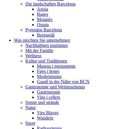
Die landschaften Barcelona
Anoia
Bages
Moianès
Osona
Pyrenäen Barcelona
Berguedà
Was möchten Sie unternehmen
Nachhaltiges tourismus
Mit der Familie
Wellness
Kultur und Traditionen
Museus i monuments
Fires i festes
Modernismus
Gaudí in der Nähe von BCN
Gastronomie und Weintourismus
Gastronomie
Vins i cellers
Sonne und strände
Natur
Vies Blaves
Wandern
Sport
Radtourismus