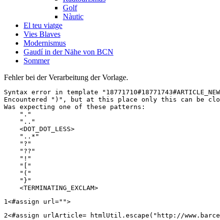
Golf
Nàutic
El teu viatge
Vies Blaves
Modernismus
Gaudí in der Nähe von BCN
Sommer
Fehler bei der Verarbeitung der Vorlage.
Syntax error in template "18771710#18771743#ARTICLE_NEW
Encountered ")", but at this place only this can be clo
Was expecting one of these patterns:

    "."

    ".."

    <DOT_DOT_LESS>

    "..*"

    "?"

    "??"

    "!"

    "["

    "("

    "}"

    <TERMINATING_EXCLAM>
1
<#assign url=""> 
2
<#assign urlArticle= htmlUtil.escape("http://www.barce