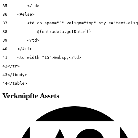
35
        </td>  
36
    <#else> 
37
        <td colspan="3" valign="top" style="text-alig
38
            ${entradeta.getData()}  
39
        </td>  
40
    </#if>  
41
    <td width="15">&nbsp;</td>  
42
</tr>  
43
</tbody>  
44
</table> 
Verknüpfte Assets