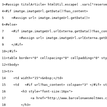
3
<#assign titolArticle= htmlUtil.escape( .vars["reserve
4
<#if imatge.imatgeUrl.getData()?has_content>  
5
    <#assign url= imatge.imatgeUrl.getData()>  
6
<#else> 
7
    <#if imatge.imatgeUrl.urlExterna.getData()?has_con
8
        <#assign url= imatge.imatgeUrl.urlExterna.getD
9
    </#if>  
10
</#if>  
11
<table border="0" cellspacing="0" cellpadding="0" sty
12
<tbody>  
13
<tr>  
14
    <td width="15">&nbsp;</td>  
15
    <td   <#if url?has_content> colspan="3" </#if> st
16
        <h3 style="font-size:16px">  
17
             <a href="http://www.barcelonaesmoltmes.c
18
        </h3>         