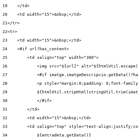
19
    </td>  
20
    <td width="15">&nbsp;</td>  
21
</tr>  
22
<tr>  
23
    <td width="15">&nbsp;</td>  
24
    <#if url?has_content>  
25
        <td valign="top" width="300">  
26
            <img src="${url}" alt="${htmlUtil.escape(
27
            <#if imatge.imatgeDescripcio.getData()?ha
28
            <p style="margin:0;padding: 0;font-family
29
            ${htmlUtil.stripHtml(stringUtil.trim(imat
30
            </#if>  
31
        </td>  
32
        <td width="15">&nbsp;</td>  
33
        <td valign="top" style="text-align:justify;co
34
            ${entradeta.getData()}  