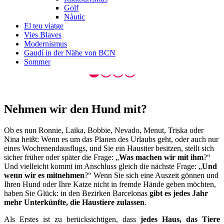
Golf
Nàutic
El teu viatge
Vies Blaves
Modernismus
Gaudí in der Nähe von BCN
Sommer
Nehmen w
ir den Hund mit?
Ob es nun Ronnie, Laika, Bobbie, Nevado, Menut, Triska oder
Nina heißt: Wenn es um das Planen des Urlaubs geht, oder auch nur
eines Wochenendausflugs, und Sie ein Haustier besitzen, stellt sich
sicher früher oder später die Frage: „
Was machen wir mit ihm
?“
Und vielleicht kommt im Anschluss gleich die nächste Frage: „
Und
wenn wir es mitnehmen
?“ Wenn Sie sich eine Auszeit gönnen und
Ihren Hund oder Ihre Katze nicht in fremde Hände geben möchten,
haben Sie Glück: in den Bezirken Barcelonas
gibt es jedes Jahr
mehr Unterkünfte, die Haustiere zulassen
.
Als Erstes ist zu berücksichtigen, dass
jedes Haus, das Tiere