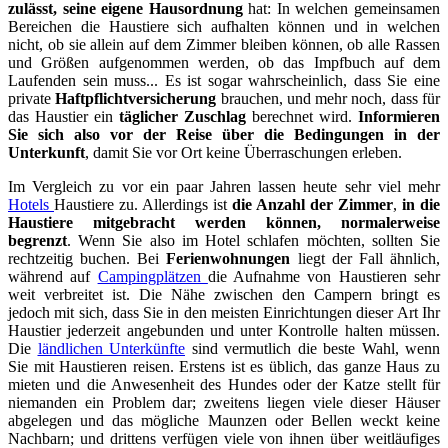
zulässt, seine eigene Hausordnung
hat: In welchen gemeinsamen
Bereichen die Haustiere sich aufhalten können und in welchen
nicht, ob sie allein auf dem Zimmer bleiben können, ob alle Rassen
und Größen aufgenommen werden, ob das Impfbuch auf dem
Laufenden sein muss... Es ist sogar wahrscheinlich, dass Sie eine
private
Haftpflichtversicherung
brauchen, und mehr noch, dass für
das Haustier ein
täglicher Zuschlag
berechnet wird.
Informieren
Sie sich also vor der Reise über die Bedingungen in der
Unterkunft
, damit Sie vor Ort keine Überraschungen erleben.
Im Vergleich zu vor ein paar Jahren lassen heute sehr viel mehr
Hotels
Haustiere zu. Allerdings ist
die Anzahl der Zimmer
,
in die
Haustiere mitgebracht werden können, normalerweise
begrenzt
. Wenn Sie also im Hotel schlafen möchten, sollten Sie
rechtzeitig buchen. Bei
Ferienwohnungen
liegt der Fall ähnlich,
während auf
Campingplätzen
die Aufnahme von Haustieren sehr
weit verbreitet ist. Die Nähe zwischen den Campern bringt es
jedoch mit sich, dass Sie in den meisten Einrichtungen dieser Art Ihr
Haustier jederzeit angebunden und unter Kontrolle halten müssen.
Die
ländlichen Unterkünfte
sind vermutlich die beste Wahl, wenn
Sie mit Haustieren reisen. Erstens ist es üblich, das ganze Haus zu
mieten und die Anwesenheit des Hundes oder der Katze stellt für
niemanden ein Problem dar; zweitens liegen viele dieser Häuser
abgelegen und das mögliche Maunzen oder Bellen weckt keine
Nachbarn; und drittens verfügen viele von ihnen über weitläufiges