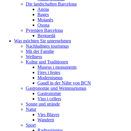
Die landschaften Barcelona
Anoia
Bages
Moianès
Osona
Pyrenäen Barcelona
Berguedà
Was möchten Sie unternehmen
Nachhaltiges tourismus
Mit der Familie
Wellness
Kultur und Traditionen
Museus i monuments
Fires i festes
Modernismus
Gaudí in der Nähe von BCN
Gastronomie und Weintourismus
Gastronomie
Vins i cellers
Sonne und strände
Natur
Vies Blaves
Wandern
Sport
Radtourismus