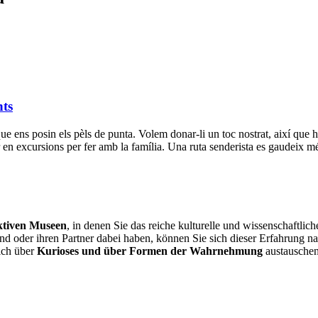
nts
ue ens posin els pèls de punta. Volem donar-li un toc nostrat, així que h
 excursions per fer amb la família. Una ruta senderista es gaudeix més
ktiven Museen
, in denen Sie das reiche kulturelle und wissenschaftli
eund oder ihren Partner dabei haben, können Sie sich dieser Erfahrung
sich über
Kurioses und über Formen der Wahrnehmung
austauschen.