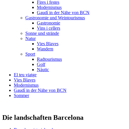
Fires i festes
Modernismus
Gaudí in der Nähe von BCN
Gastronomie und Weintourismus
Gastronomie
Vins i cellers
Sonne und strände
Natur
Vies Blaves
Wandern
Sport
Radtourismus
Golf
Nàutic
El teu viatge
Vies Blaves
Modernismus
Gaudí in der Nähe von BCN
Sommer
Die landschaften Barcelona