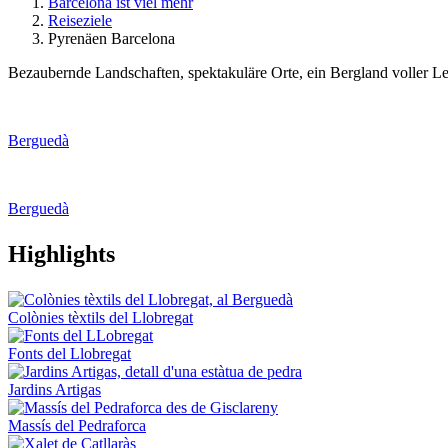
Barcelona ist viel mehr
Reiseziele
Pyrenäen Barcelona
Bezaubernde Landschaften, spektakuläre Orte, ein Bergland voller 
Berguedà
Berguedà
Highligh
ts
Colònies tèxtils del Llobregat
Fonts del Llobregat
Jardins Artigas
Massís del Pedraforca