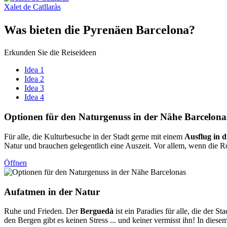
Xalet de Catllaràs
Was biet
en die Pyrenäen Barcelona?
Erkunden Sie die Reiseideen
Idea 1
Idea 2
Idea 3
Idea 4
Optionen
für den Naturgenuss in der Nähe Barcelona
Für alle, die Kulturbesuche in der Stadt gerne mit einem
Ausflug in d
Natur und brauchen gelegentlich eine Auszeit. Vor allem, wenn die Rou
Öffnen
Aufatmen
in der Natur
Ruhe und Frieden. Der
Berguedà
ist ein Paradies für alle, die der 
den Bergen gibt es keinen Stress ... und keiner vermisst ihn! In diese