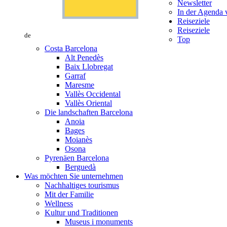
Newsletter
In der Agenda v
Reiseziele
Reiseziele
de
Top
Costa Barcelona
Alt Penedès
Baix Llobregat
Garraf
Maresme
Vallès Occidental
Vallès Oriental
Die landschaften Barcelona
Anoia
Bages
Moianès
Osona
Pyrenäen Barcelona
Berguedà
Was möchten Sie unternehmen
Nachhaltiges tourismus
Mit der Familie
Wellness
Kultur und Traditionen
Museus i monuments