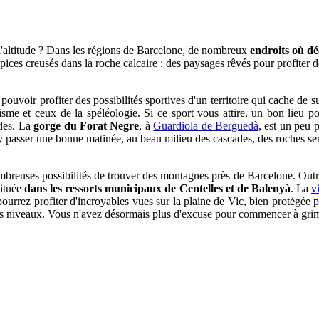
l'altitude ? Dans les régions de Barcelone, de nombreux
endroits où dé
pices creusés dans la roche calcaire : des paysages rêvés pour profiter d
ouvoir profiter des possibilités sportives d'un territoire qui cache de s
nisme et ceux de la spéléologie. Si ce sport vous attire, un bon lieu pou
ades. La
gorge du Forat Negre
, à
Guardiola de Berguedà
, est un peu 
r y passer une bonne matinée, au beau milieu des cascades, des roches se
ombreuses possibilités de trouver des montagnes près de Barcelone. Out
située
dans les ressorts municipaux de Centelles et de Balenyà
. La
v
 pourrez profiter d'incroyables vues sur la plaine de Vic, bien protégée 
ents niveaux. Vous n'avez désormais plus d'excuse pour commencer à gri