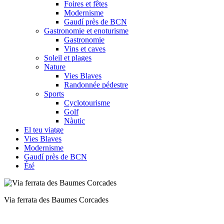
Foires et fêtes
Modernisme
Gaudí près de BCN
Gastronomie et enoturisme
Gastronomie
Vins et caves
Soleil et plages
Nature
Vies Blaves
Randonnée pédestre
Sports
Cyclotourisme
Golf
Nàutic
El teu viatge
Vies Blaves
Modernisme
Gaudí près de BCN
Été
Via ferrata du Espace Actif Vallcebre