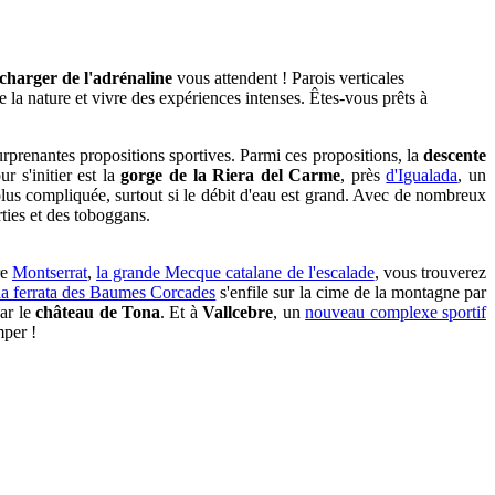
charger de l'adrénaline
vous attendent ! Parois verticales
e la nature et vivre des expériences intenses. Êtes-vous prêts à
urprenantes propositions sportives. Parmi ces propositions, la
descente
r s'initier est la
gorge de la Riera del Carme
, près
d'Igualada
, un
plus compliquée, surtout si le débit d'eau est grand. Avec de nombreux
rties et des toboggans.
re
Montserrat
,
la grande Mecque catalane de l'escalade
, vous trouverez
ia ferrata des Baumes Corcades
s'enfile sur la cime de la montagne par
par le
château de Tona
. Et à
Vallcebre
, un
nouveau complexe sportif
mper !