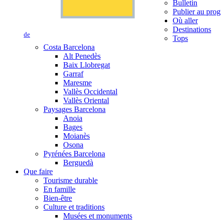
Bulletin
Publier au prog
Où aller
Destinations
de
Tops
Costa Barcelona
Alt Penedès
Baix Llobregat
Garraf
Maresme
Vallès Occidental
Vallès Oriental
Paysages Barcelona
Anoia
Bages
Moianès
Osona
Pyrénées Barcelona
Berguedà
Que faire
Tourisme durable
En famille
Bien-être
Culture et traditions
Musées et monuments