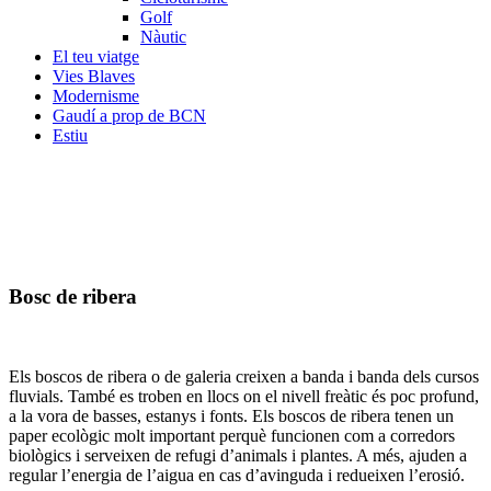
Golf
Nàutic
El teu viatge
Vies Blaves
Modernisme
Gaudí a prop de BCN
Estiu
Bosc de ribera
Els boscos de ribera o de galeria creixen a banda i banda dels cursos
fluvials. També es troben en llocs on el nivell freàtic és poc profund,
a la vora de basses, estanys i fonts. Els boscos de ribera tenen un
paper ecològic molt important perquè funcionen com a corredors
biològics i serveixen de refugi d’animals i plantes. A més, ajuden a
regular l’energia de l’aigua en cas d’avinguda i redueixen l’erosió.