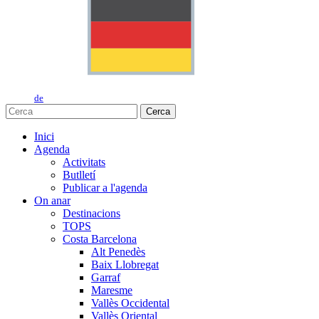
de
Cerca
Inici
Agenda
Activitats
Butlletí
Publicar a l'agenda
On anar
Destinacions
TOPS
Costa Barcelona
Alt Penedès
Baix Llobregat
Garraf
Maresme
Vallès Occidental
Vallès Oriental