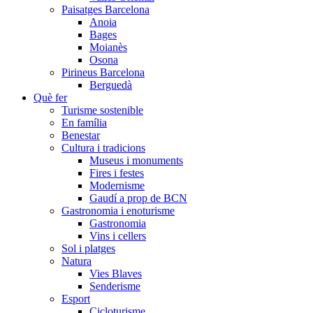
Paisatges Barcelona
Anoia
Bages
Moianès
Osona
Pirineus Barcelona
Berguedà
Què fer
Turisme sostenible
En família
Benestar
Cultura i tradicions
Museus i monuments
Fires i festes
Modernisme
Gaudí a prop de BCN
Gastronomia i enoturisme
Gastronomia
Vins i cellers
Sol i platges
Natura
Vies Blaves
Senderisme
Esport
Cicloturisme