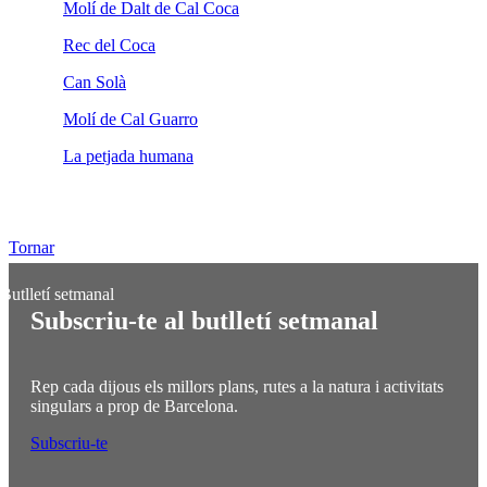
Molí de Dalt de Cal Coca
Rec del Coca
Can Solà
Molí de Cal Guarro
La petjada humana
Tornar
Subscriu-te al butlletí setmanal
Rep cada dijous els millors plans, rutes a la natura i activitats
singulars a prop de Barcelona.
Subscriu-te