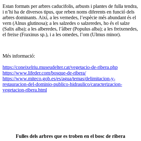
Estan formats per arbres caducifolis, arbusts i plantes de fulla tendra,
i n’hi ha de diversos tipus, que reben noms diferents en funció dels
arbres dominants. Així, a les vernedes, l’espècie més abundant és el
vern (Alnus glutinosa); a les salzedes o salzeredes, ho és el salze
(Salix alba); a les alberedes, l’àlber (Populus alba); a les freixenedes,
el freixe (Fraxinus sp.), i a les omedes, l’om (Ulmus minor).
Més informació:
https://coneixelriu.museudelter.cat/vegetacio-de-ribera.php
https://www.lifeder.com/bosque-de-ribera/
https://www.miteco.gob.es/es/agua/temas/delimitacion-y-
restauracion-del-dominio-publico-hidraulico/caracterizacion-
vegetacion-ribera.html
Fulles dels arbres que es troben en el bosc de ribera