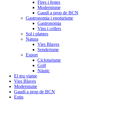
Fires i festes
Modernisme
Gaudí a prop de BCN
Gastronomia i enoturisme
Gastronomia
Vins i cellers
Sol i platges
Natura
Vies Blaves
Senderisme
Esport
Cicloturisme
Golf
Nàutic
El teu viatge
Vies Blaves
Modernisme
Gaudí a prop de BCN
Estiu