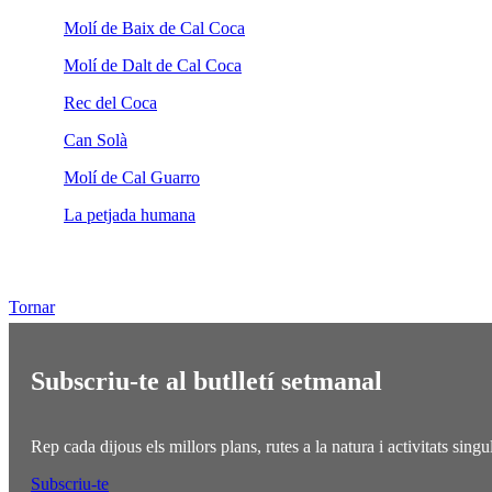
Molí de Baix de Cal Coca
Molí de Dalt de Cal Coca
Rec del Coca
Can Solà
Molí de Cal Guarro
La petjada humana
Tornar
Subscriu-te al butlletí setmanal
Rep cada dijous els millors plans, rutes a la natura i activitats sing
Subscriu-te