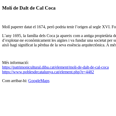
Molí de Dalt de Cal Coca
Molí paperer datat el 1674, però podria tenir l’origen al segle XVI. Fo
L’any 1695, la família dels Coca ja apareix com a antiga propietària 
d’explotar-ne econòmicament les aigües i va fundar una societat per su
això hagi significat la pèrdua de la seva essència arquitectònica. A mé
Més informació:
https://patrimonicultural.diba.cat/element/moli-de-dalt-de-cal-coca
https://www.poblesdecatalunya.cat/element.php?e=4482
Com arribar-hi:
GoogleMaps