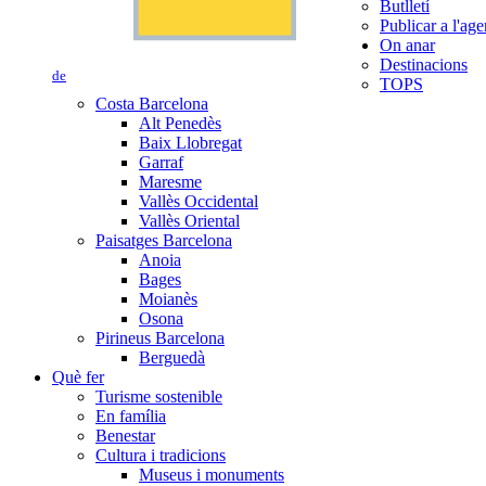
Butlletí
Publicar a l'ag
On anar
Destinacions
de
TOPS
Costa Barcelona
Alt Penedès
Baix Llobregat
Garraf
Maresme
Vallès Occidental
Vallès Oriental
Paisatges Barcelona
Anoia
Bages
Moianès
Osona
Pirineus Barcelona
Berguedà
Què fer
Turisme sostenible
En família
Benestar
Cultura i tradicions
Museus i monuments