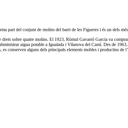
rma part del conjunt de molins del barri de les Figueres i és un dels més
de drets sobre quatre molins. El 1923, Ròmul Gavarró Garcia va comprar 
bministrar aigua potable a Igualada i Vilanova del Camí. Des de 1963, a
s, es conserven alguns dels principals elements mobles i productius de l’