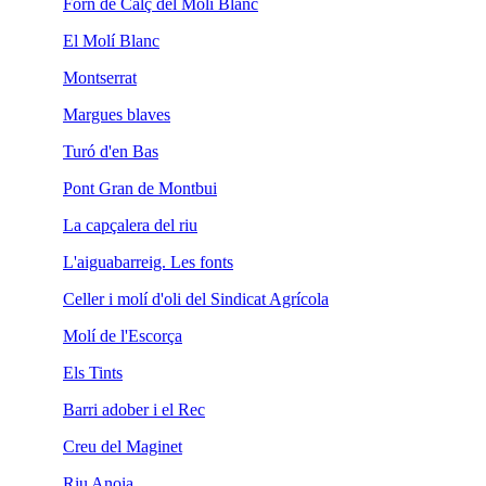
Forn de Calç del Molí Blanc
El Molí Blanc
Montserrat
Margues blaves
Turó d'en Bas
Pont Gran de Montbui
La capçalera del riu
L'aiguabarreig. Les fonts
Celler i molí d'oli del Sindicat Agrícola
Molí de l'Escorça
Els Tints
Barri adober i el Rec
Creu del Maginet
Riu Anoia