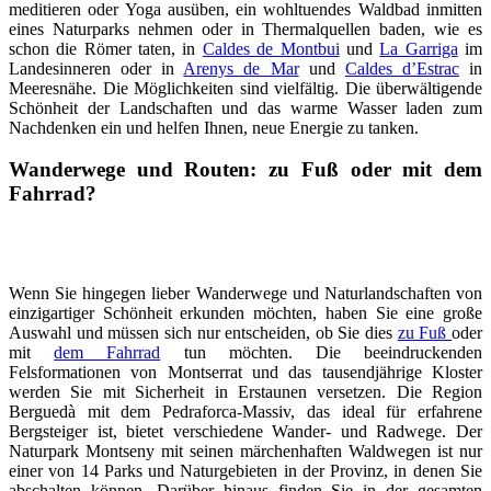
meditieren oder Yoga ausüben, ein wohltuendes Waldbad inmitten
eines Naturparks nehmen oder in Thermalquellen baden, wie es
schon die Römer taten, in
Caldes de Montbui
und
La Garriga
im
Landesinneren oder in
Arenys de Mar
und
Caldes d’Estrac
in
Meeresnähe. Die Möglichkeiten sind vielfältig. Die überwältigende
Schönheit der Landschaften und das warme Wasser laden zum
Nachdenken ein und helfen Ihnen, neue Energie zu tanken.
Wanderwege und Routen: zu Fuß oder mit dem
Fahrrad​​​​​​​
?
Wenn Sie hingegen lieber Wanderwege und Naturlandschaften von
einzigartiger Schönheit erkunden möchten, haben Sie eine große
Auswahl und müssen sich nur entscheiden, ob Sie dies
zu Fuß
oder
mit
dem Fahrrad
tun möchten. Die beeindruckenden
Felsformationen von Montserrat und das tausendjährige Kloster
werden Sie mit Sicherheit in Erstaunen versetzen. Die Region
Berguedà mit dem Pedraforca-Massiv, das ideal für erfahrene
Bergsteiger ist, bietet verschiedene Wander- und Radwege. Der
Naturpark Montseny mit seinen märchenhaften Waldwegen ist nur
einer von 14 Parks und Naturgebieten in der Provinz, in denen Sie
abschalten können. Darüber hinaus finden Sie in der gesamten