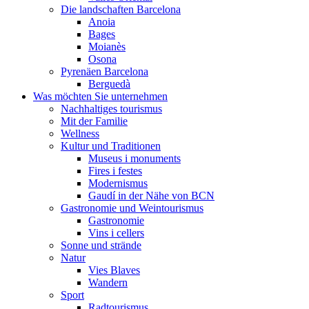
Die landschaften Barcelona
Anoia
Bages
Moianès
Osona
Pyrenäen Barcelona
Berguedà
Was möchten Sie unternehmen
Nachhaltiges tourismus
Mit der Familie
Wellness
Kultur und Traditionen
Museus i monuments
Fires i festes
Modernismus
Gaudí in der Nähe von BCN
Gastronomie und Weintourismus
Gastronomie
Vins i cellers
Sonne und strände
Natur
Vies Blaves
Wandern
Sport
Radtourismus