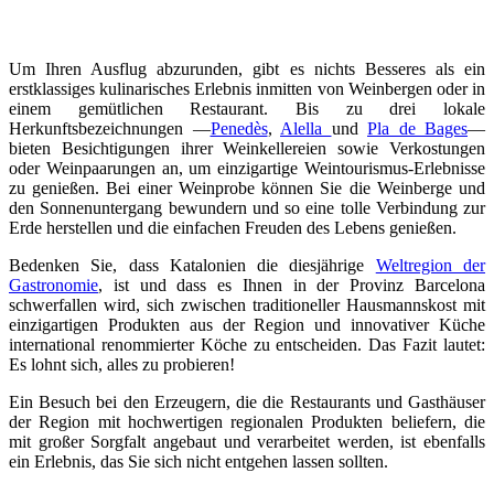
Um Ihren Ausflug abzurunden, gibt es nichts Besseres als ein
erstklassiges kulinarisches Erlebnis inmitten von Weinbergen oder in
einem gemütlichen Restaurant. Bis zu drei lokale
Herkunftsbezeichnungen —
Penedès
,
Alella
und
Pla de Bages
—
bieten Besichtigungen ihrer Weinkellereien sowie Verkostungen
oder Weinpaarungen an, um einzigartige Weintourismus-Erlebnisse
zu genießen. Bei einer Weinprobe können Sie die Weinberge und
den Sonnenuntergang bewundern und so eine tolle Verbindung zur
Erde herstellen und die einfachen Freuden des Lebens genießen.
Bedenken Sie, dass Katalonien die diesjährige​​​​​​​
Weltregion der
Gastronomie
, ist und dass es Ihnen in der Provinz Barcelona
schwerfallen wird, sich zwischen traditioneller Hausmannskost mit
einzigartigen Produkten aus der Region und innovativer Küche
international renommierter Köche zu entscheiden. Das Fazit lautet:
Es lohnt sich, alles zu probieren!
Ein Besuch bei den Erzeugern, die die Restaurants und Gasthäuser
der Region mit hochwertigen regionalen Produkten beliefern, die
mit großer Sorgfalt angebaut und verarbeitet werden, ist ebenfalls
ein Erlebnis, das Sie sich nicht entgehen lassen sollten.