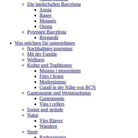
Die landschaften Barcelona
Anoia
Bages
Moianès
Osona
Pyrenäen Barcelona
Berguedà
Was möchten Sie unternehmen
Nachhaltiges tourismus
Mit der Familie
Wellness
Kultur und Traditionen
Museus i monuments
Fires i festes
Modernismus
Gaudí in der Nähe von BCN
Gastronomie und Weintourismus
Gastronomie
Vins i cellers
Sonne und strände
Natur
Vies Blaves
Wandern
Sport
Radtourismus