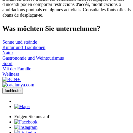
−
d'incendi poden comportar restriccions d'accés, modificacions o
anul·lacions puntuals en algunes activitats. Consulta les fonts oficials
abans de desplaçar-te.
Was möch
ten Sie unternehmen?
Sonne und strände
Kultur und Traditionen
Natur
Gastronomie und Weintourismus
Sport
Mit der Familie
Wellness
fachleute
Folgen Sie uns auf