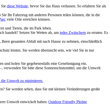
t nicht darum, alles gleich beim ersten Mal richtig zu machen,
n nächsten Ausflug:
n Sie
diese Website,
bevor Sie das Haus verlassen. So erfahren Sie als
ie Ihr Fahrzeug mit anderen Personen teilen können, die in die
Parc
viele Orte erreichen können.
rn und Tieren, die im Park leben.
ich handelt? Setzen Sie Wetten ab, um
jedes Zwitschern
zu erraten. Es
t, Ihren gesamten Abfall mit nach Hause zu nehmen, einschließlich
utz leisten. Sie werden überrascht sein, wie viel Sie in nur
nen und holen Sie gegebenenfalls eine Genehmigung ein.
–, verwenden Sie bitte diese Sonnenschutzmittel, um die Umwelt
 die Umwelt zu minimieren.
en? Sie werden sehen, dass Sie mit kleinen Veränderungen große