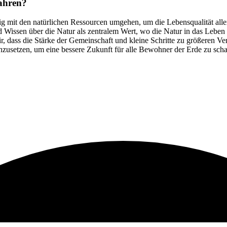
um weitere Ideen und Vorschläge zu entdecken, die wir zum Schutz un
ahren?
ig mit den natürlichen Ressourcen umgehen, um die Lebensqualität aller
d Wissen über die Natur als zentralem Wert, wo die Natur in das Leben 
 dass die Stärke der Gemeinschaft und kleine Schritte zu größeren Verä
nzusetzen, um eine bessere Zukunft für alle Bewohner der Erde zu scha