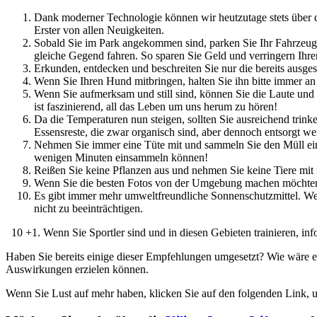
Machen Sie sich auf zu Erkundungstouren, mit Freunden, der Familie od
sondern darum, Ihnen einige bewährte Praktiken beizubringen, mit de
Dank moderner Technologie können wir heutzutage stets über d
Erster von allen Neuigkeiten.
Sobald Sie im Park angekommen sind, parken Sie Ihr Fahrzeug 
gleiche Gegend fahren. So sparen Sie Geld und verringern Ih
Erkunden, entdecken und beschreiten Sie nur die bereits ausge
Wenn Sie Ihren Hund mitbringen, halten Sie ihn bitte immer a
Wenn Sie aufmerksam und still sind, können Sie die Laute und
ist faszinierend, all das Leben um uns herum zu hören!
Da die Temperaturen nun steigen, sollten Sie ausreichend trin
Essensreste, die zwar organisch sind, aber dennoch entsorgt w
Nehmen Sie immer eine Tüte mit und sammeln Sie den Müll ein, 
wenigen Minuten einsammeln können!
Reißen Sie keine Pflanzen aus und nehmen Sie keine Tiere mit 
Wenn Sie die besten Fotos von der Umgebung machen möchten, 
Es gibt immer mehr umweltfreundliche Sonnenschutzmittel. Wen
nicht zu beeinträchtigen.
10 +1. Wenn Sie Sportler sind und in diesen Gebieten trainieren, inf
Haben Sie bereits einige dieser Empfehlungen umgesetzt? Wie wäre e
Auswirkungen erzielen können.