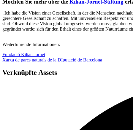
Wenn Sie Lust auf mehr haben, klicken Sie auf den folgenden Link, 
Möchten Sie mehr über die
Kilian-Jornet-Stiftung
erf
„Ich habe die Vision einer Gesellschaft, in der die Menschen nachhalt
gerechtere Gesellschaft zu schaffen. Mit universellem Respekt vor un
sind. Obwohl diese Vision global umgesetzt werden muss, glauben wir,
gegründet wurde: sich für den Erhalt eines der größten Naturräume ei
Weiterführende Informationen:
Fundació Kilian Jornet
Xarxa de parcs naturals de la DIputació de Barcelona
Verknüpfte Assets