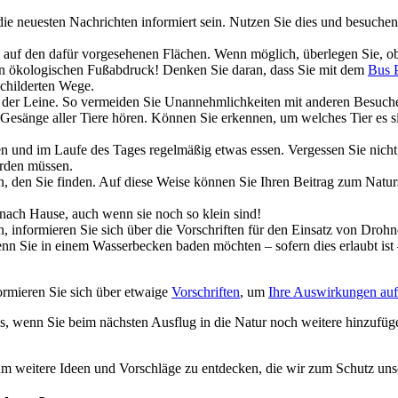
er allein, und genießen Sie alles, was die Natur zu bieten hat. Es geh
nen Sie Ihre Umwelt schonen können. Hier sind ein paar Ideen für Ihre
ie neuesten Nachrichten informiert sein. Nutzen Sie dies und besuche
auf den dafür vorgesehenen Flächen. Wenn möglich, überlegen Sie, ob S
ren ökologischen Fußabdruck! Denken Sie daran, dass Sie mit dem
Bus 
schilderten Wege.
n der Leine. So vermeiden Sie Unannehmlichkeiten mit anderen Besuche
 Gesänge aller Tiere hören. Können Sie erkennen, um welches Tier es s
ken und im Laufe des Tages regelmäßig etwas essen. Vergessen Sie nich
erden müssen.
den Sie finden. Auf diese Weise können Sie Ihren Beitrag zum Natursch
nach Hause, auch wenn sie noch so klein sind!
informieren Sie sich über die Vorschriften für den Einsatz von Droh
n Sie in einem Wasserbecken baden möchten – sofern dies erlaubt ist 
ormieren Sie sich über etwaige
Vorschriften
, um
Ihre Auswirkungen auf
s, wenn Sie beim nächsten Ausflug in die Natur noch weitere hinzufüg