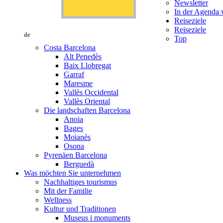
Newsletter
In der Agenda v
Reiseziele
Reiseziele
de
Top
Costa Barcelona
Alt Penedès
Baix Llobregat
Garraf
Maresme
Vallès Occidental
Vallès Oriental
Die landschaften Barcelona
Anoia
Bages
Moianès
Osona
Pyrenäen Barcelona
Berguedà
Was möchten Sie unternehmen
Nachhaltiges tourismus
Mit der Familie
Wellness
Kultur und Traditionen
Museus i monuments