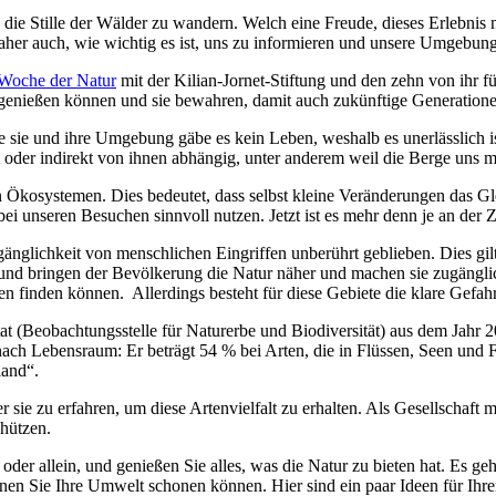
hren
die Stille der Wälder zu wandern. Welch eine Freude, dieses Erlebnis 
aher auch, wie wichtig es ist, uns zu informieren und unsere Umgebung
 Woche der Natur
mit der Kilian-Jornet-Stiftung und den zehn von ihr f
n genießen können und sie bewahren, damit auch zukünftige Generatione
 sie und ihre Umgebung gäbe es kein Leben, weshalb es unerlässlich ist
 oder indirekt von ihnen abhängig, unter anderem weil die Berge uns m
Ökosystemen. Dies bedeutet, dass selbst kleine Veränderungen das Gl
ei unseren Besuchen sinnvoll nutzen. Jetzt ist es mehr denn je an der
glichkeit von menschlichen Eingriffen unberührt geblieben. Dies gilt 
nd bringen der Bevölkerung die Natur näher und machen sie zugänglich
n finden können. Allerdings besteht für diese Gebiete die klare Gefahr
itat (Beobachtungsstelle für Naturerbe und Biodiversität) aus dem Jahr 
e nach Lebensraum: Er beträgt 54 % bei Arten, die in Flüssen, Seen und 
and“.
ie zu erfahren, um diese Artenvielfalt zu erhalten. Als Gesellschaft 
chützen.