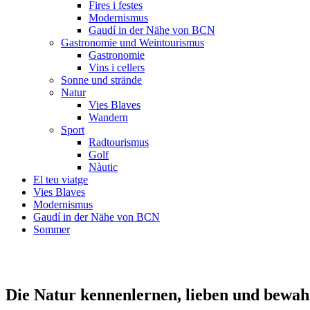
Fires i festes
Modernismus
Gaudí in der Nähe von BCN
Gastronomie und Weintourismus
Gastronomie
Vins i cellers
Sonne und strände
Natur
Vies Blaves
Wandern
Sport
Radtourismus
Golf
Nàutic
El teu viatge
Vies Blaves
Modernismus
Gaudí in der Nähe von BCN
Sommer
Gisclareny mit dem Pedraforca-Berg im Hintergrund