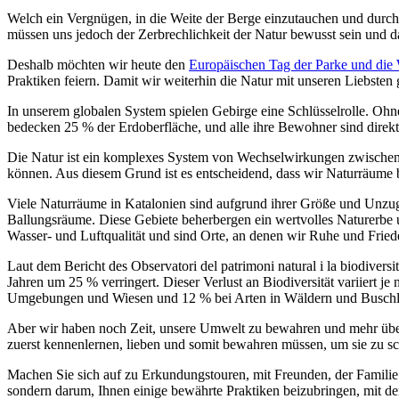
Die Natur kenn
enlernen, lieben und bewa
Welch ein Vergnügen, in die Weite der Berge einzutauchen und durch 
müssen uns jedoch der Zerbrechlichkeit der Natur bewusst sein und d
Deshalb möchten wir heute den
Europäischen Tag der Parke und die
Praktiken feiern. Damit wir weiterhin die Natur mit unseren Liebste
In unserem globalen System spielen Gebirge eine Schlüsselrolle. Ohne
bedecken 25 % der Erdoberfläche, und alle ihre Bewohner sind direkt
Die Natur ist ein komplexes System von Wechselwirkungen zwischen 
können. Aus diesem Grund ist es entscheidend, dass wir Naturräume b
Viele Naturräume in Katalonien sind aufgrund ihrer Größe und Unzugän
Ballungsräume. Diese Gebiete beherbergen ein wertvolles Naturerbe u
Wasser- und Luftqualität und sind Orte, an denen wir Ruhe und Friede
Laut dem Bericht des Observatori del patrimoni natural i la biodivers
Jahren um 25 % verringert. Dieser Verlust an Biodiversität variiert j
Umgebungen und Wiesen und 12 % bei Arten in Wäldern und Buschl
Aber wir haben noch Zeit, unsere Umwelt zu bewahren und mehr über s
zuerst kennenlernen, lieben und somit bewahren müssen, um sie zu s