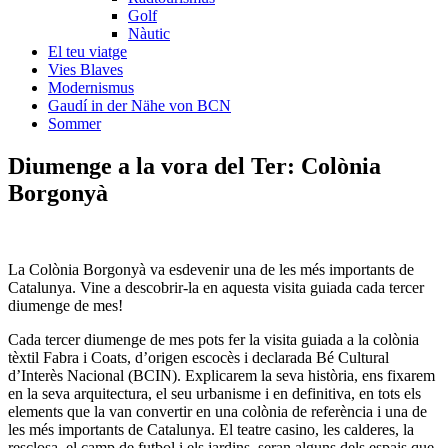
Golf
Nàutic
El teu viatge
Vies Blaves
Modernismus
Gaudí in der Nähe von BCN
Sommer
Diumenge a la v
ora del Ter: Colònia
Borgonyà
La Colònia Borgonyà va esdevenir una de les més importants de
Catalunya. Vine a descobrir-la en aquesta visita guiada cada tercer
diumenge de mes!
Cada tercer diumenge de mes pots fer la visita guiada a la colònia
tèxtil Fabra i Coats, d’origen escocès i declarada Bé Cultural
d’Interès Nacional (BCIN). Explicarem la seva història, ens fixarem
en la seva arquitectura, el seu urbanisme i en definitiva, en tots els
elements que la van convertir en una colònia de referència i una de
les més importants de Catalunya. El teatre casino, les calderes, la
resclosa, el camp de futbol i els jardins, seran alguns dels espais que