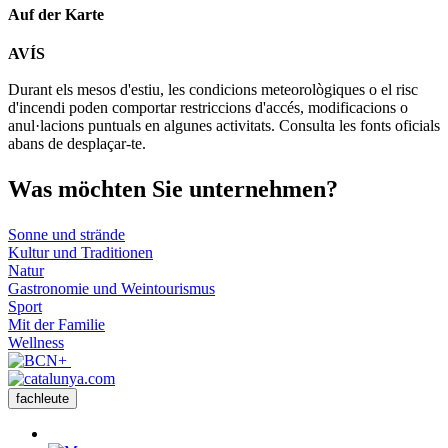
Auf der Karte
Leaflet
| © Diputació de Barcelona
AVÍS
+
Durant els mesos d'estiu, les condicions meteorològiques o el risc
−
d'incendi poden comportar restriccions d'accés, modificacions o
anul·lacions puntuals en algunes activitats. Consulta les fonts oficials
abans de desplaçar-te.
Was möch
ten Sie unternehmen?
Sonne und strände
Kultur und Traditionen
Natur
Gastronomie und Weintourismus
Sport
Mit der Familie
Wellness
fachleute