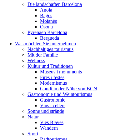
Die landschaften Barcelona
Anoia
Bages
Moianès
Osona
Pyrenäen Barcelona
Berguedà
Was möchten Sie unternehmen
Nachhaltiges tourismus
Mit der Familie
Wellness
Kultur und Traditionen
Museus i monuments
Fires i festes
Modernismus
Gaudí in der Nähe von BCN
Gastronomie und Weintourismus
Gastronomie
Vins i cellers
Sonne und strände
Natur
Vies Blaves
Wandern
Sport
Radtourismus