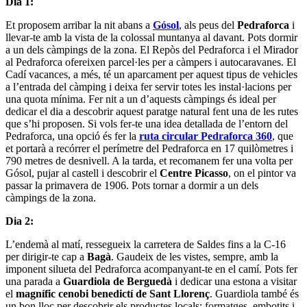
Dia 1:
Et proposem arribar la nit abans a
Gósol
, als peus del
Pedraforca
i
llevar-te amb la vista de la colossal muntanya al davant. Pots dormir
a un dels càmpings de la zona. El Repòs del Pedraforca i el Mirador
al Pedraforca ofereixen parcel·les per a càmpers i autocaravanes. El
Cadí vacances, a més, té un aparcament per aquest tipus de vehicles
a l’entrada del càmping i deixa fer servir totes les instal·lacions per
una quota mínima. Fer nit a un d’aquests càmpings és ideal per
dedicar el dia a descobrir aquest paratge natural fent una de les rutes
que s’hi proposen. Si vols fer-te una idea detallada de l’entorn del
Pedraforca, una opció és fer la
ruta circular Pedraforca 360
, que
et portarà a recórrer el perímetre del Pedraforca en 17 quilòmetres i
790 metres de desnivell. A la tarda, et recomanem fer una volta per
Gósol, pujar al castell i descobrir el
Centre Picasso
, on el pintor va
passar la primavera de 1906. Pots tornar a dormir a un dels
càmpings de la zona.
Dia 2:
L’endemà al matí, ressegueix la carretera de Saldes fins a la C-16
per dirigir-te cap a
Bagà
. Gaudeix de les vistes, sempre, amb la
imponent silueta del Pedraforca acompanyant-te en el camí. Pots fer
una parada a
Guardiola de Berguedà
i dedicar una estona a visitar
el
magnífic cenobi benedictí de Sant Llorenç
. Guardiola també és
un bon lloc per descobrir els productes locals: formatges, embotits i