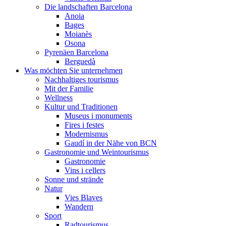
Die landschaften Barcelona
Anoia
Bages
Moianès
Osona
Pyrenäen Barcelona
Berguedà
Was möchten Sie unternehmen
Nachhaltiges tourismus
Mit der Familie
Wellness
Kultur und Traditionen
Museus i monuments
Fires i festes
Modernismus
Gaudí in der Nähe von BCN
Gastronomie und Weintourismus
Gastronomie
Vins i cellers
Sonne und strände
Natur
Vies Blaves
Wandern
Sport
Radtourismus