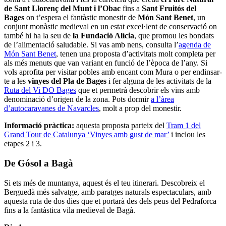
de Sant Llorenç del Munt i l’Obac
fins a
Sant Fruitós del
Bages
on t’espera el fantàstic monestir de
Món Sant Benet
, un
conjunt monàstic medieval en un estat excel·lent de conservació on
també hi ha la seu de
la Fundació Alícia
, que promou les bondats
de l’alimentació saludable. Si vas amb nens, consulta l’
agenda de
Món Sant Benet
, tenen una proposta d’activitats molt completa per
als més menuts que van variant en funció de l’època de l’any. Si
vols aprofita per visitar pobles amb encant com Mura o per endinsar-
te a les
vinyes del Pla de Bages
i fer alguna de les activitats de la
Ruta del Vi DO Bages
que et permetrà descobrir els vins amb
denominació d’origen de la zona. Pots dormir
a l’àrea
d’autocaravanes de Navarcles
, molt a prop del monestir.
Informació pràctica:
aquesta proposta parteix del
Tram 1 del
Grand Tour de Catalunya ‘Vinyes amb gust de mar’
i inclou les
etapes 2 i 3.
De Gósol a Bagà
Si ets més de muntanya, aquest és el teu itinerari. Descobreix el
Berguedà més salvatge, amb paratges naturals espectaculars, amb
aquesta ruta de dos dies que et portarà des dels peus del Pedraforca
fins a la fantàstica vila medieval de Bagà.