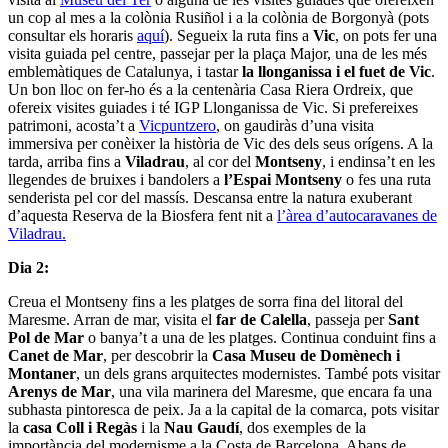
un cop al mes a la colònia Rusiñol i a la colònia de Borgonyà (pots
consultar els horaris
aquí
). Segueix la ruta fins a
Vic
, on pots fer una
visita guiada pel centre, passejar per la plaça Major, una de les més
emblemàtiques de Catalunya, i tastar
la llonganissa i el fuet de Vic
.
Un bon lloc on fer-ho és a la centenària Casa Riera Ordreix, que
ofereix visites guiades i té IGP Llonganissa de Vic. Si prefereixes
patrimoni, acosta’t a
Vicpuntzero
, on gaudiràs d’una visita
immersiva per conèixer la història de Vic des dels seus orígens. A la
tarda, arriba fins a
Viladrau
, al cor del
Montseny
, i endinsa’t en les
llegendes de bruixes i bandolers a
l’Espai Montseny
o fes una ruta
senderista pel cor del massís. Descansa entre la natura exuberant
d’aquesta Reserva de la Biosfera fent nit a
l’àrea d’autocaravanes de
Viladrau.
Dia 2:
Creua el Montseny fins a les platges de sorra fina del litoral del
Maresme. Arran de mar, visita el
far de Calella
, passeja per
Sant
Pol de Mar
o banya’t a una de les platges. Continua conduint fins a
Canet de Mar
, per descobrir la
Casa Museu de Domènech i
Montaner
, un dels grans arquitectes modernistes. També pots visitar
Arenys de Mar
, una vila marinera del Maresme, que encara fa una
subhasta pintoresca de peix. Ja a la capital de la comarca, pots visitar
la
casa Coll i Regàs
i la
Nau Gaudí
, dos exemples de la
importància del modernisme a la Costa de Barcelona. Abans de