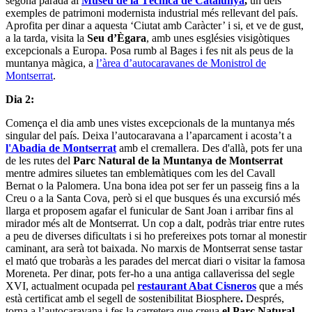
segona parada al
Museu de la Tècnica de Catalunya
,
un dels
exemples de patrimoni modernista industrial més rellevant del país.
Aprofita per dinar a aquesta ‘Ciutat amb Caràcter’ i si, et ve de gust,
a la tarda, visita la
Seu d’Ègara
, amb unes esglésies visigòtiques
excepcionals a Europa. Posa rumb al Bages i fes nit als peus de la
muntanya màgica, a
l’àrea d’autocaravanes de Monistrol de
Montserrat
.
Dia 2:
Comença el dia amb unes vistes excepcionals de la muntanya més
singular del país. Deixa l’autocaravana a l’aparcament i acosta’t a
l'Abadia
de Montserrat
amb el cremallera. Des d'allà, pots fer una
de les rutes del
Parc Natural de la Muntanya de Montserrat
mentre admires siluetes tan emblemàtiques com les del Cavall
Bernat o la Palomera. Una bona idea pot ser fer un passeig fins a la
Creu o a la Santa Cova, però si el que busques és una excursió més
llarga et proposem agafar el funicular de Sant Joan i arribar fins al
mirador més alt de Montserrat. Un cop a dalt, podràs triar entre rutes
a peu de diverses dificultats i si ho prefereixes pots tornar al monestir
caminant, ara serà tot baixada. No marxis de Montserrat sense tastar
el mató que trobaràs a les parades del mercat diari o visitar la famosa
Moreneta. Per dinar, pots fer-ho a una antiga callaverissa del segle
XVI, actualment ocupada pel
restaurant Abat Cisneros
que a més
està certificat amb el segell de sostenibilitat Biosphere
.
Després,
torna a l’autocaravana i fes la carretera que creua
el Parc Natural