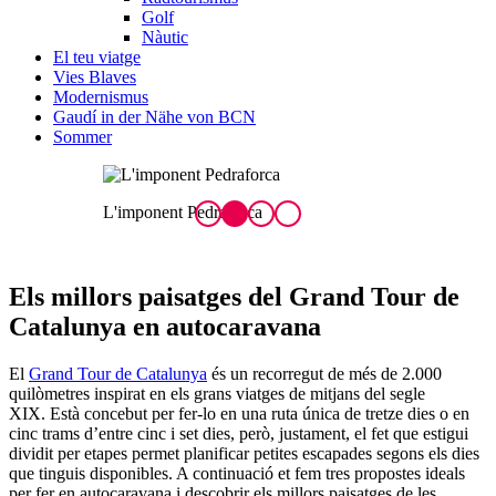
Golf
Nàutic
El teu viatge
Vies Blaves
Modernismus
Gaudí in der Nähe von BCN
Sommer
L'imponent Pedraforca
V
Els millors paisatges
del Grand Tour de
Catalunya en autocaravana
El
Grand Tour de Catalunya
és un recorregut de més de 2.000
quilòmetres inspirat en els grans viatges de mitjans del segle
XIX. Està concebut per fer-lo en una ruta única de tretze dies o en
cinc trams d’entre cinc i set dies, però, justament, el fet que estigui
dividit per etapes permet planificar petites escapades segons els dies
que tinguis disponibles. A continuació et fem tres propostes ideals
per fer en autocaravana i descobrir els millors paisatges de les