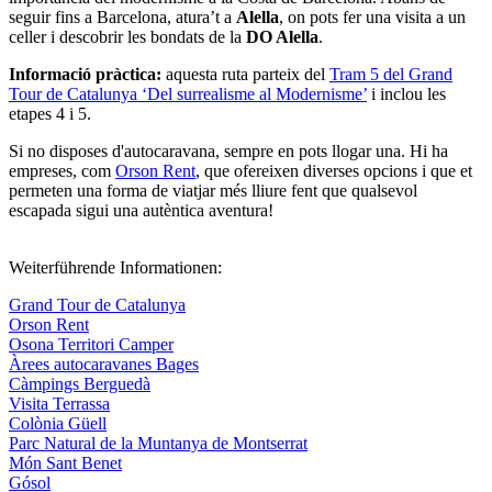
seguir fins a Barcelona, atura’t a
Alella
, on pots fer una visita a un
celler i descobrir les bondats de la
DO Alella
.
Informació pràctica:
aquesta ruta parteix del
Tram 5 del Grand
Tour de Catalunya ‘Del surrealisme al Modernisme’
i inclou les
etapes 4 i 5.
Si no disposes d'autocaravana, sempre en pots llogar una. Hi ha
empreses, com
Orson Rent
, que ofereixen diverses opcions i que et
permeten una forma de viatjar més lliure fent que qualsevol
escapada sigui una autèntica aventura!
Weiterführende Informationen:
Grand Tour de Catalunya
Orson Rent
Osona Territori Camper
Àrees autocaravanes Bages
Càmpings Berguedà
Visita Terrassa
Colònia Güell
Parc Natural de la Muntanya de Montserrat
Món Sant Benet
Gósol