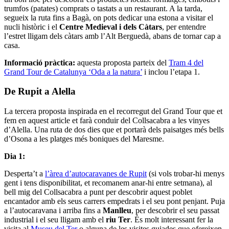
trumfos (patates) comprats o tastats a un restaurant. A la tarda,
segueix la ruta fins a Bagà, on pots dedicar una estona a visitar el
nucli històric i el
Centre Medieval i dels Càtars
, per entendre
l’estret lligam dels càtars amb l’Alt Berguedà, abans de tornar cap a
casa.
Informació pràctica:
aquesta proposta parteix del
Tram 4 del
Grand Tour de Catalunya ‘Oda a la natura’
i inclou l’etapa 1.
De Rupit a Alella
La tercera proposta inspirada en el recorregut del Grand Tour que et
fem en aquest article et farà conduir del Collsacabra a les vinyes
d’Alella. Una ruta de dos dies que et portarà dels paisatges més bells
d’Osona a les platges més boniques del Maresme.
Dia 1:
Desperta’t a
l’àrea d’autocaravanes de Rupit
(si vols trobar-hi menys
gent i tens disponibilitat, et recomanem anar-hi entre setmana), al
bell mig del Collsacabra a punt per descobrir aquest poblet
encantador amb els seus carrers empedrats i el seu pont penjant. Puja
a l’autocaravana i arriba fins a
Manlleu
, per descobrir el seu passat
industrial i el seu lligam amb el
riu Ter
. És molt interessant fer la
visita al
Museu del Ter
o alguna de les visites guiades que ofereixen