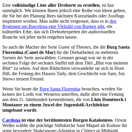
Eine
vollständige Liste aller Drehorte zu erstellen
, ist fast
unmöglich. Wir können Ihnen jedoch eine Reihe von Ideen geben,
die Sie bei der Planung Ihres nächsten Kurzurlaubs oder Ausflugs
inspirieren werden. Man sollte nicht vergessen, dass es in
den
Regionen um Barcelona eine Vielzahl von Burgen gibt
, ein
kulturelles Erbe, das sich Drehortexperten der audiovisuellen
Branche seit jeher nicht entgehen lassen.
So auch die Macher der Serie
Game of Thrones
, die die
Burg Santa
Florentina (Canet de Mar)
für die Dreharbeiten zu mehreren
Szenen der Serie auswählten. Genauer gesagt war sie in der
sechsten Folge der sechsten Staffel mit dem Titel „Blut von meinem
Blut“ zu sehen. Auf dem Bildschirm verwandelte sie sich in Horn
Hill, die Festung des Hauses Tarly, dem Geschlecht von Sam, Jon
Snows treuem Freund.
Wenn Sie heute die
Burg Santa Florentina
besuchen, werden Sie
keinen der Lords von Westeros antreffen, dafür aber eine Festung
aus dem 11. Jahrhundert kennenlernen, die von
Lluís Domènech i
Montaner zu einem Juwel der Jugendstil-Architektur
umgebaut wurde
.
Cardona
ist eine der berühmtesten Burgen Kataloniens
. Orson
Welles wählte die prächtige Stiftskirche Sant Miquel als Kulisse für
seine besondere Shakespeare-Adaption in
Chimes at Midnight
,