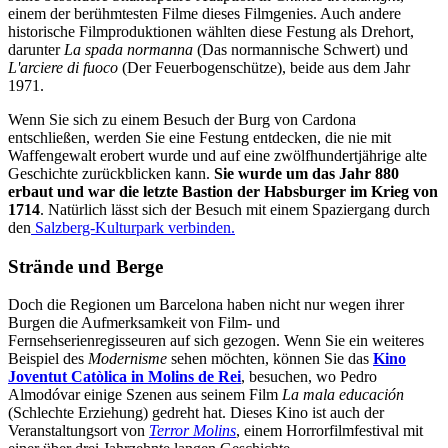
einem der berühmtesten Filme dieses Filmgenies. Auch andere
historische Filmproduktionen wählten diese Festung als Drehort,
darunter
La spada normanna
(Das normannische Schwert) und
L'arciere di fuoco
(Der Feuerbogenschütze), beide aus dem Jahr
1971.
Wenn Sie sich zu einem Besuch der Burg von Cardona
entschließen, werden Sie eine Festung entdecken, die nie mit
Waffengewalt erobert wurde und auf eine zwölfhundertjährige alte
Geschichte zurückblicken kann.
Sie wurde um das Jahr 880
erbaut und war die letzte Bastion der Habsburger im Krieg von
1714
. Natürlich lässt sich der Besuch mit einem Spaziergang durch
den
Salzberg-Kulturpark verbinden.
Strände und Berge
Doch die Regionen um Barcelona haben nicht nur wegen ihrer
Burgen die Aufmerksamkeit von Film- und
Fernsehserienregisseuren auf sich gezogen. Wenn Sie ein weiteres
Beispiel des
Modernisme
sehen möchten, können Sie das
Kino
Joventut Catòlica in Molins de Rei
, besuchen, wo Pedro
Almodóvar einige Szenen aus seinem Film
La mala educación
(Schlechte Erziehung) gedreht hat. Dieses Kino ist auch der
Veranstaltungsort von
Terror Molins
, einem Horrorfilmfestival mit