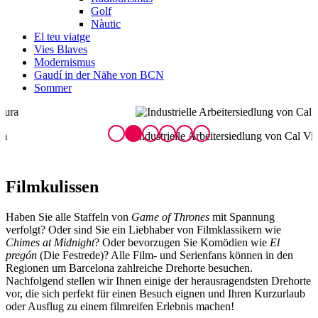
Golf
Nàutic
El teu viatge
Vies Blaves
Modernismus
Gaudí in der Nähe von BCN
Sommer
Industrielle Arbeitersiedlung von Cal Vidal in Puig-reig
B
Film
kulissen
Haben Sie alle Staffeln von
Game of Thrones
mit Spannung
verfolgt? Oder sind Sie ein Liebhaber von Filmklassikern wie
Chimes at Midnight
? Oder bevorzugen Sie Komödien wie
El
pregón
(Die Festrede)? Alle Film- und Serienfans können in den
Regionen um Barcelona zahlreiche Drehorte besuchen.
Nachfolgend stellen wir Ihnen einige der herausragendsten Drehorte
vor, die sich perfekt für einen Besuch eignen und Ihren Kurzurlaub
oder Ausflug zu einem filmreifen Erlebnis machen!