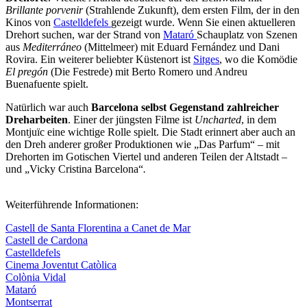
Brillante porvenir
(Strahlende Zukunft), dem ersten Film, der in den
Kinos von
Castelldefels
gezeigt wurde. Wenn Sie einen aktuelleren
Drehort suchen, war der Strand von
Mataró
Schauplatz von Szenen
aus
Mediterráneo
(Mittelmeer) mit Eduard Fernández und Dani
Rovira. Ein weiterer beliebter Küstenort ist
Sitges
, wo die Komödie
El pregón
(Die Festrede) mit Berto Romero und Andreu
Buenafuente spielt.
Natürlich war auch
Barcelona selbst Gegenstand zahlreicher
Dreharbeiten
. Einer der jüngsten Filme ist
Uncharted
, in dem
Montjuïc eine wichtige Rolle spielt. Die Stadt erinnert aber auch an
den Dreh anderer großer Produktionen wie „Das Parfum“ – mit
Drehorten im Gotischen Viertel und anderen Teilen der Altstadt –
und „Vicky Cristina Barcelona“
.
Weiterführende Informationen:
Castell de Santa Florentina a Canet de Mar
Castell de Cardona
Castelldefels
Cinema Joventut Catòlica
Colònia Vidal
Mataró
Montserrat