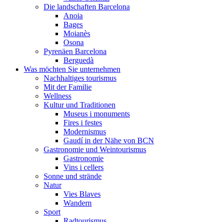
Die landschaften Barcelona
Anoia
Bages
Moianès
Osona
Pyrenäen Barcelona
Berguedà
Was möchten Sie unternehmen
Nachhaltiges tourismus
Mit der Familie
Wellness
Kultur und Traditionen
Museus i monuments
Fires i festes
Modernismus
Gaudí in der Nähe von BCN
Gastronomie und Weintourismus
Gastronomie
Vins i cellers
Sonne und strände
Natur
Vies Blaves
Wandern
Sport
Radtourismus