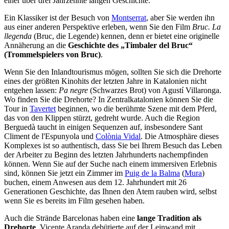
einer über drei Jahrzehnte langen Geschichte.
Ein Klassiker ist der Besuch von
Montserrat
, aber Sie werden ihn
aus einer anderen Perspektive erleben, wenn Sie den Film
Bruc.
La
llegenda
(Bruc, die Legende) kennen, denn er bietet eine originelle
Annäherung an die
Geschichte des „Timbaler del Bruc“
(Trommelspielers von Bruc)
.
Wenn Sie den Inlandtourismus mögen, sollten Sie sich die Drehorte
eines der größten Kinohits der letzten Jahre in Katalonien nicht
entgehen lassen:
Pa negre
(Schwarzes Brot) von Agustí Villaronga.
Wo finden Sie die Drehorte? In Zentralkatalonien können Sie die
Tour in
Tavertet
beginnen, wo die berühmte Szene mit dem Pferd,
das von den Klippen stürzt, gedreht wurde. Auch die Region
Berguedà taucht in einigen Sequenzen auf, insbesondere Sant
Climent de l'Espunyola und
Colònia Vidal
. Die Atmosphäre dieses
Komplexes ist so authentisch, dass Sie bei Ihrem Besuch das Leben
der Arbeiter zu Beginn des letzten Jahrhunderts nachempfinden
können. Wenn Sie auf der Suche nach einem immersiven Erlebnis
sind, können Sie jetzt ein Zimmer im
Puig de la Balma
(
Mura
)
buchen, einem Anwesen aus dem 12. Jahrhundert mit 26
Generationen Geschichte, das Ihnen den Atem rauben wird, selbst
wenn Sie es bereits im Film gesehen haben.
Auch die Strände Barcelonas haben eine
lange Tradition als
Drehorte
. Vicente Aranda debütierte auf der Leinwand mit