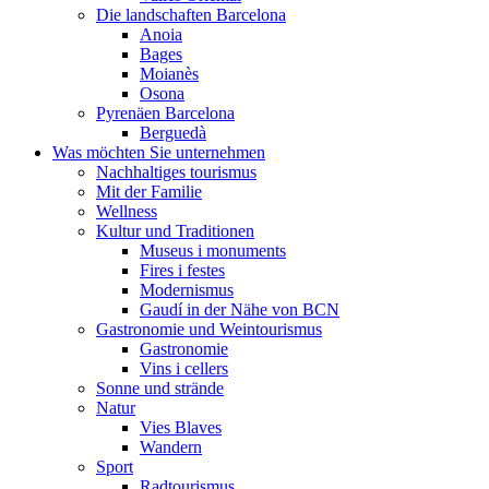
Die landschaften Barcelona
Anoia
Bages
Moianès
Osona
Pyrenäen Barcelona
Berguedà
Was möchten Sie unternehmen
Nachhaltiges tourismus
Mit der Familie
Wellness
Kultur und Traditionen
Museus i monuments
Fires i festes
Modernismus
Gaudí in der Nähe von BCN
Gastronomie und Weintourismus
Gastronomie
Vins i cellers
Sonne und strände
Natur
Vies Blaves
Wandern
Sport
Radtourismus