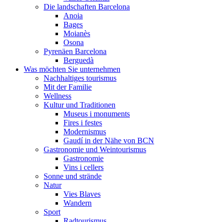
Die landschaften Barcelona
Anoia
Bages
Moianès
Osona
Pyrenäen Barcelona
Berguedà
Was möchten Sie unternehmen
Nachhaltiges tourismus
Mit der Familie
Wellness
Kultur und Traditionen
Museus i monuments
Fires i festes
Modernismus
Gaudí in der Nähe von BCN
Gastronomie und Weintourismus
Gastronomie
Vins i cellers
Sonne und strände
Natur
Vies Blaves
Wandern
Sport
Radtourismus