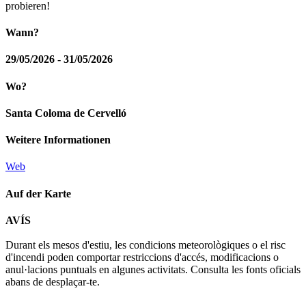
probieren!
Wann?
29/05/2026 - 31/05/2026
Wo?
Santa Coloma de Cervelló
Weitere Informationen
Web
Auf der Karte
Leaflet
| © Diputació de Barcelona
AVÍS
+
Durant els mesos d'estiu, les condicions meteorològiques o el risc
−
d'incendi poden comportar restriccions d'accés, modificacions o
anul·lacions puntuals en algunes activitats. Consulta les fonts oficials
abans de desplaçar-te.