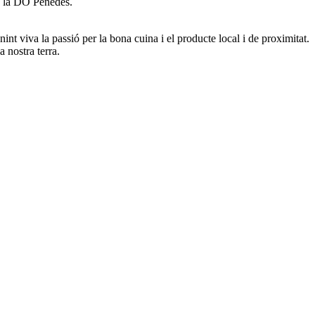
de la DO Penedès.
int viva la passió per la bona cuina i el producte local i de proximitat.
a nostra terra.