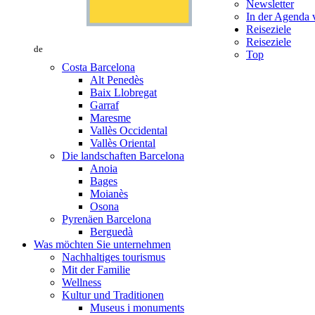
Newsletter
In der Agenda v
Reiseziele
Reiseziele
de
Top
Costa Barcelona
Alt Penedès
Baix Llobregat
Garraf
Maresme
Vallès Occidental
Vallès Oriental
Die landschaften Barcelona
Anoia
Bages
Moianès
Osona
Pyrenäen Barcelona
Berguedà
Was möchten Sie unternehmen
Nachhaltiges tourismus
Mit der Familie
Wellness
Kultur und Traditionen
Museus i monuments