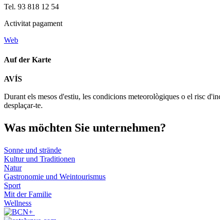
Tel. 93 818 12 54
Activitat pagament
Web
Auf der Karte
AVÍS
+
Durant els mesos d'estiu, les condicions meteorològiques o el risc d'in
−
desplaçar-te.
Was möch
ten Sie unternehmen?
Sonne und strände
Kultur und Traditionen
Natur
Gastronomie und Weintourismus
Sport
Mit der Familie
Wellness