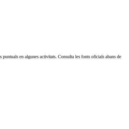
Leaflet
| © Diputació de Barcelona
 puntuals en algunes activitats. Consulta les fonts oficials abans de