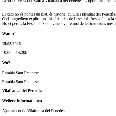
Arriba la Festa del Xató a Vilafranca del Penedès. L’oportunitat de t
El xató no és només un plat, és història, cultura i identitat del Penedè
Cada ingredient explica una història: des de l’escarola fresca fins a la 
No et perdis la Festa del xató i vine a viure una de les tradicions més
Wann?
15/03/2026
10:00h -14:30h
Wo?
Rambla Sant Francesc
Rambla Sant Francesc
Vilafranca del Penedès
Weitere Informationen
Ajuntament de Vilafranca del Penedès