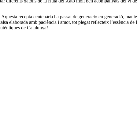
astar diferents xatons de la Ruta del Xató molt ben acompanyats del vi 
s. Aquesta recepta centenària ha passat de generació en generació, manten
salsa elaborada amb paciència i amor, tot plegat reflecteix l’essència de l
 autèntiques de Catalunya!