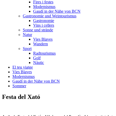
Fires i festes
Modernismus
Gaudí in der Nähe von BCN
Gastronomie und Weintourismus
Gastronomie
Vins i cellers
Sonne und strände
Natur
Vies Blaves
Wandern
Sport
Radtourismus
Golf
Nàutic
El teu viatge
Vies Blaves
Modernismus
Gaudí in der Nähe von BCN
Sommer
Festa
del Xató