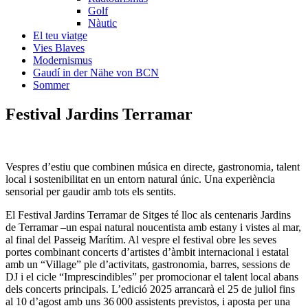
Golf
Nàutic
El teu viatge
Vies Blaves
Modernismus
Gaudí in der Nähe von BCN
Sommer
Festival
Jardins Terramar
Vespres d’estiu que combinen música en directe, gastronomia, talent
local i sostenibilitat en un entorn natural únic. Una experiència
sensorial per gaudir amb tots els sentits.
El Festival Jardins Terramar de Sitges té lloc als centenaris Jardins
de Terramar –un espai natural noucentista amb estany i vistes al mar,
al final del Passeig Marítim. Al vespre el festival obre les seves
portes combinant concerts d’artistes d’àmbit internacional i estatal
amb un “Village” ple d’activitats, gastronomia, barres, sessions de
DJ i el cicle “Imprescindibles” per promocionar el talent local abans
dels concerts principals. L’edició 2025 arrancarà el 25 de juliol fins
al 10 d’agost amb uns 36 000 assistents previstos, i aposta per una