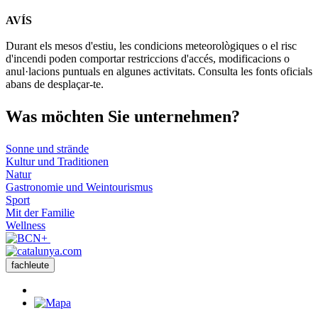
Leaflet
| © Diputació de Barcelona
AVÍS
+
Durant els mesos d'estiu, les condicions meteorològiques o el risc
−
d'incendi poden comportar restriccions d'accés, modificacions o
anul·lacions puntuals en algunes activitats. Consulta les fonts oficials
abans de desplaçar-te.
Was möch
ten Sie unternehmen?
Sonne und strände
Kultur und Traditionen
Natur
Gastronomie und Weintourismus
Sport
Mit der Familie
Wellness
fachleute