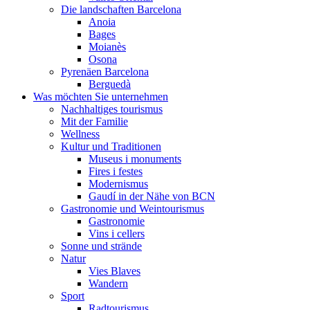
Die landschaften Barcelona
Anoia
Bages
Moianès
Osona
Pyrenäen Barcelona
Berguedà
Was möchten Sie unternehmen
Nachhaltiges tourismus
Mit der Familie
Wellness
Kultur und Traditionen
Museus i monuments
Fires i festes
Modernismus
Gaudí in der Nähe von BCN
Gastronomie und Weintourismus
Gastronomie
Vins i cellers
Sonne und strände
Natur
Vies Blaves
Wandern
Sport
Radtourismus