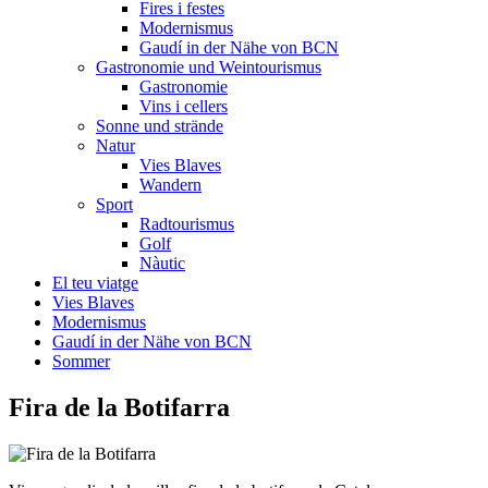
Fires i festes
Modernismus
Gaudí in der Nähe von BCN
Gastronomie und Weintourismus
Gastronomie
Vins i cellers
Sonne und strände
Natur
Vies Blaves
Wandern
Sport
Radtourismus
Golf
Nàutic
El teu viatge
Vies Blaves
Modernismus
Gaudí in der Nähe von BCN
Sommer
Fira de
la Botifarra