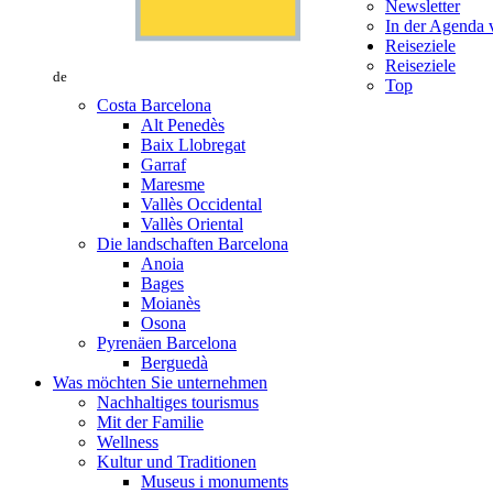
Newsletter
In der Agenda v
Reiseziele
Reiseziele
de
Top
Costa Barcelona
Alt Penedès
Baix Llobregat
Garraf
Maresme
Vallès Occidental
Vallès Oriental
Die landschaften Barcelona
Anoia
Bages
Moianès
Osona
Pyrenäen Barcelona
Berguedà
Was möchten Sie unternehmen
Nachhaltiges tourismus
Mit der Familie
Wellness
Kultur und Traditionen
Museus i monuments