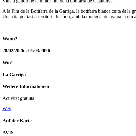
Vine a gaudir de la millor fira de la botifarra de Catalunya
A la Fira de la Botifarra de la Garriga, la botifarra blanca cuita és la 
Una cita per tastar territori i història, amb la mongeta del ganxet co
Wann?
28/02/2026 - 01/03/2026
Wo?
La Garriga
Weitere Informationen
Activitat gratuïta
Web
Auf der Karte
AVÍS