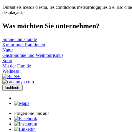
+
Durant els mesos d'estiu, les condicions meteorològiques o el risc d'in
−
desplaçar-te.
Was möch
ten Sie unternehmen?
Sonne und strände
Kultur und Traditionen
Natur
Gastronomie und Weintourismus
Sport
Mit der Familie
Wellness
fachleute
Folgen Sie uns auf