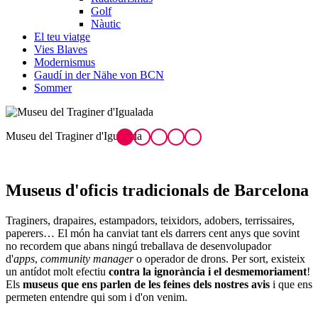
Golf
Nàutic
El teu viatge
Vies Blaves
Modernismus
Gaudí in der Nähe von BCN
Sommer
Museu de l'Estampació de Premià de Mar
Museus d'ofic
is tradicionals de Barcelona
Traginers, drapaires, estampadors, teixidors, adobers, terrissaires,
paperers… El món ha canviat tant els darrers cent anys que sovint
no recordem que abans ningú treballava de desenvolupador
d'
apps
,
community manager
o operador de drons. Per sort, existeix
un antídot molt efectiu
contra la ignorància i el desmemoriament
!
Els
museus que ens parlen de les feines dels nostres avis
i que ens
permeten entendre qui som i d'on venim.