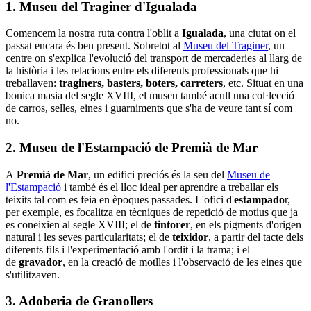
1. Museu del Traginer d'Igualada
Comencem la nostra ruta contra l'oblit a
Igualada
, una ciutat on el
passat encara és ben present. Sobretot al
Museu del Traginer
, un
centre on s'explica l'evolució del transport de mercaderies al llarg de
la història i les relacions entre els diferents professionals que hi
treballaven:
traginers, basters, boters, carreters
, etc. Situat en una
bonica masia del segle XVIII, el museu també acull una col·lecció
de carros, selles, eines i guarniments que s'ha de veure tant sí com
no.
2. Museu de l'Estampació de Premià de Mar
A
Premià de Mar
, un edifici preciós és la seu del
Museu de
l'Estampació
i també és el lloc ideal per aprendre a treballar els
teixits tal com es feia en èpoques passades. L'ofici d'
estampado
r,
per exemple, es focalitza en tècniques de repetició de motius que ja
es coneixien al segle XVIII; el de
tintorer
, en els pigments d'origen
natural i les seves particularitats; el de
teixidor
, a partir del tacte dels
diferents fils i l'experimentació amb l'ordit i la trama; i el
de
gravador
, en la creació de motlles i l'observació de les eines que
s'utilitzaven.
3. Adoberia de Granollers