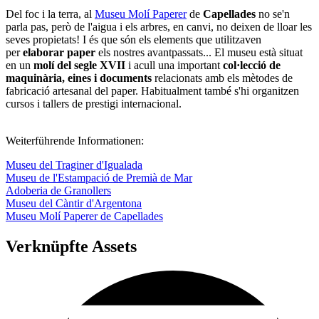
Del foc i la terra, al
Museu Molí Paperer
de
Capellades
no se'n
parla pas, però de l'aigua i els arbres, en canvi, no deixen de lloar les
seves propietats! I és que són els elements que utilitzaven
per
elaborar paper
els nostres avantpassats... El museu està situat
en un
molí del segle XVII
i acull una important
col·lecció de
maquinària, eines i documents
relacionats amb els mètodes de
fabricació artesanal del paper. Habitualment també s'hi organitzen
cursos i tallers de prestigi internacional.
Weiterführende Informationen:
Museu del Traginer d'Igualada
Museu de l'Estampació de Premià de Mar
Adoberia de Granollers
Museu del Càntir d'Argentona
Museu Molí Paperer de Capellades
Verknüpfte Assets