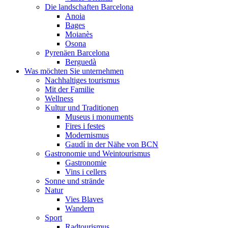
Die landschaften Barcelona
Anoia
Bages
Moianès
Osona
Pyrenäen Barcelona
Berguedà
Was möchten Sie unternehmen
Nachhaltiges tourismus
Mit der Familie
Wellness
Kultur und Traditionen
Museus i monuments
Fires i festes
Modernismus
Gaudí in der Nähe von BCN
Gastronomie und Weintourismus
Gastronomie
Vins i cellers
Sonne und strände
Natur
Vies Blaves
Wandern
Sport
Radtourismus