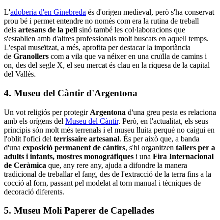
L'
adoberia d'en Ginebreda
és d'origen medieval, però s'ha conservat
prou bé i permet entendre no només com era la rutina de treball
dels
artesans de la pell
sinó també les col·laboracions que
s'establien amb d'altres professionals molt buscats en aquell temps.
L'espai museïtzat, a més, aprofita per destacar la importància
de
Granollers
com a vila que va néixer en una cruïlla de camins i
on, des del segle X, el seu mercat és clau en la riquesa de la capital
del Vallès.
4. Museu del Càntir d'Argentona
Un vot religiós per protegir
Argentona
d'una greu pesta es relaciona
amb els orígens del
Museu del Càntir
. Però, en l'actualitat, els seus
principis són molt més terrenals i el museu lluita perquè no caigui en
l'oblit l'ofici del
terrissaire artesanal
. És per això que, a banda
d'una
exposició permanent de càntirs
, s'hi organitzen
tallers per a
adults i infants, mostres monogràfiques
i una
Fira Internacional
de Ceràmica
que, any rere any, ajuda a difondre la manera
tradicional de treballar el fang, des de l'extracció de la terra fins a la
cocció al forn, passant pel modelat al torn manual i tècniques de
decoració diferents.
5. Museu Molí Paperer de Capellades