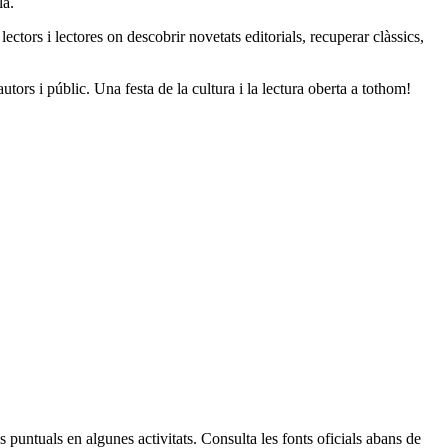
là.
ctors i lectores on descobrir novetats editorials, recuperar clàssics,
ors i públic. Una festa de la cultura i la lectura oberta a tothom!
Leaflet
| © Diputació de Barcelona
 puntuals en algunes activitats. Consulta les fonts oficials abans de