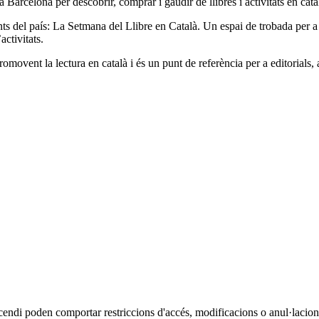
Barcelona per descobrir, comprar i gaudir de llibres i activitats en cata
s del país: La Setmana del Llibre en Català. Un espai de trobada per a le
activitats.
ent la lectura en català i és un punt de referència per a editorials, aut
cendi poden comportar restriccions d'accés, modificacions o anul·lacions