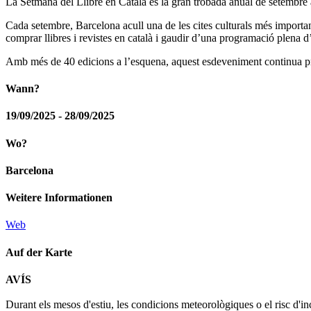
La Setmana del Llibre en Català és la gran trobada anual de setembre a 
Cada setembre, Barcelona acull una de les cites culturals més important
comprar llibres i revistes en català i gaudir d’una programació plena d’
Amb més de 40 edicions a l’esquena, aquest esdeveniment continua promov
Wann?
19/09/2025 - 28/09/2025
Wo?
Barcelona
Weitere Informationen
Web
Auf der Karte
AVÍS
+
Durant els mesos d'estiu, les condicions meteorològiques o el risc d'in