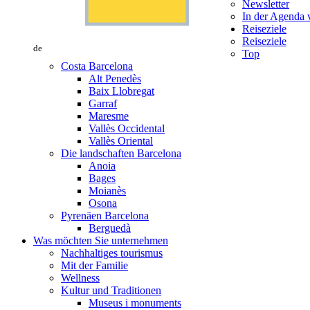
Newsletter
In der Agenda v
Reiseziele
Reiseziele
de
Top
Costa Barcelona
Alt Penedès
Baix Llobregat
Garraf
Maresme
Vallès Occidental
Vallès Oriental
Die landschaften Barcelona
Anoia
Bages
Moianès
Osona
Pyrenäen Barcelona
Berguedà
Was möchten Sie unternehmen
Nachhaltiges tourismus
Mit der Familie
Wellness
Kultur und Traditionen
Museus i monuments