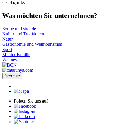
−
desplaçar-te.
Was möch
ten Sie unternehmen?
Sonne und strände
Kultur und Traditionen
Natur
Gastronomie und Weintourismus
Sport
Mit der Familie
Wellness
fachleute
Folgen Sie uns auf