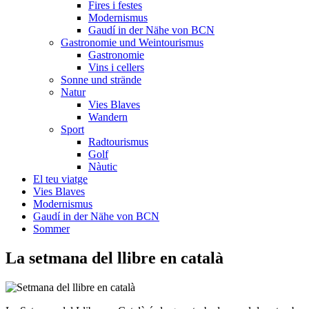
Fires i festes
Modernismus
Gaudí in der Nähe von BCN
Gastronomie und Weintourismus
Gastronomie
Vins i cellers
Sonne und strände
Natur
Vies Blaves
Wandern
Sport
Radtourismus
Golf
Nàutic
El teu viatge
Vies Blaves
Modernismus
Gaudí in der Nähe von BCN
Sommer
La setmana
del llibre en català