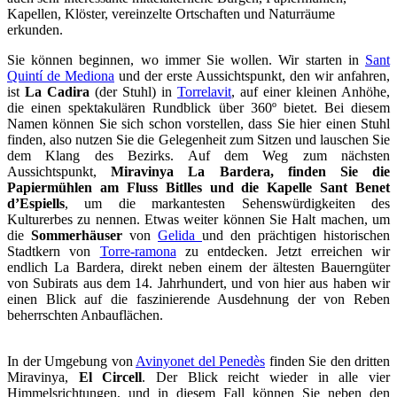
Sie können beginnen, wo immer Sie wollen. Wir starten in
Sant
Quintí de Mediona
und der erste Aussichtspunkt, den wir anfahren,
ist
La Cadira
(der Stuhl) in
Torrelavit
, auf einer kleinen Anhöhe,
die einen spektakulären Rundblick über 360º bietet. Bei diesem
Namen können Sie sich schon vorstellen, dass Sie hier einen Stuhl
finden, also nutzen Sie die Gelegenheit zum Sitzen und lauschen Sie
dem Klang des Bezirks. Auf dem Weg zum nächsten
Aussichtspunkt,
Miravinya La Bardera, finden Sie die
Papiermühlen am Fluss Bitlles und die Kapelle Sant Benet
d’Espiells
, um die markantesten Sehenswürdigkeiten des
Kulturerbes zu nennen. Etwas weiter können Sie Halt machen, um
die
Sommerhäuser
von
Gelida
und den prächtigen historischen
Stadtkern von
Torre-ramona
zu entdecken. Jetzt erreichen wir
endlich La Bardera, direkt neben einem der ältesten Bauerngüter
von Subirats aus dem 14. Jahrhundert, und von hier aus haben wir
einen Blick auf die faszinierende Ausdehnung der von Reben
beherrschten Anbauflächen.
In der Umgebung von
Avinyonet del Penedès
finden Sie den dritten
Miravinya,
El Circell
. Der Blick reicht wieder in alle vier
Himmelsrichtungen, und in diesem Fall können Sie neben den
Reben die Olivenbäume und die berühmten Pfirsichbäume von
Ordal erkennen. Ganz sicher sah diese Landschaft schon vor 2.000