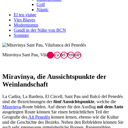
Golf
Nàutic
El teu viatge
Vies Blaves
Modernismus
Gaudí in der Nähe von BCN
Sommer
Miravinya, die A
ussichtspunkte der
Weinlandschaft
La Cadira, La Bardera, El Circell, Sant Pau und Balcó del Penedès
sind die Bezeichnungen der
fünf Aussichtspunkte
, welche die
Miravinya
-Route bilden. Auf dieser für den Ausflug
mit dem Auto
ausgelegten Route können Sie einen beträchtlichen Teil der
Geografie des
Alt Penedès
kennen lernen, ebenso wie die Kultur
und die Geschichte des Bezirks. Neben den Rebfeldern können Sie
auch sehr interessante mittelalterliche Burgen, Papiermühlen,
Kapellen, Klöster, vereinzelte Ortschaften und Naturräume
erkunden.