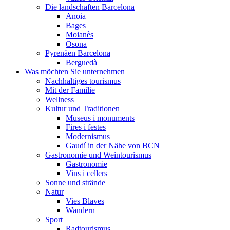
Die landschaften Barcelona
Anoia
Bages
Moianès
Osona
Pyrenäen Barcelona
Berguedà
Was möchten Sie unternehmen
Nachhaltiges tourismus
Mit der Familie
Wellness
Kultur und Traditionen
Museus i monuments
Fires i festes
Modernismus
Gaudí in der Nähe von BCN
Gastronomie und Weintourismus
Gastronomie
Vins i cellers
Sonne und strände
Natur
Vies Blaves
Wandern
Sport
Radtourismus