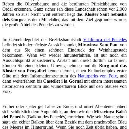
Jahren so aus! Nicht weit entfernt liegt das
Kloster Sant Sebastià
dels Gorgs
aus dem Mittelalter, das mit dem Ziel gegründet wurde,
die große Abtei des Penedès zu werden.
Im Gemeindegebiet der Bezirkshauptstadt
Vilafranca del Penedès
befindet sich der nächste Aussichtspunkt,
Miravinya Sant Pau
, von
dem aus Sie einen schönen Eindruck der Weinhauptstadt
bekommen. Wenn wir wieder hinunterfahren, ist nur noch ein
Aussichtspunkt anzusteuern. Anstatt nun direkt dorthin zu fahren,
können Sie einen kleinen Umweg nehmen und die
Burg und das
Kloster von Penyafort
kennen lernen, einen Kulturkomplex erster
Güte mit dem Informationszentrum des
Naturparks von Foix
, und
dann weiterfahren bis
Castellet i la Gornal
mit einem interessanten
historischen Zentrum und wunderbarem Blick auf den Stausee von
Foix.
Früher oder später geht alles zu Ende, und unser Abenteuer nähert
sich schließlich dem Augenblick, an dem wir den
Miravinya Balcó
del Penedès
(Balkon des Penedès) erreichen. Wie sein Name schon
sagt, ein echter Balkon über dem Bezirk mit dem prachtvollen Blau
des Meeres im Hintergrund. Wenn Sie noch Zeit übrig haben, und
wir empfehlen es Ihnen auf jeden Fall, begeben Sie sich zum
Heiligtum Mare de Déu de Foix
(die erste Nennung stammt aus