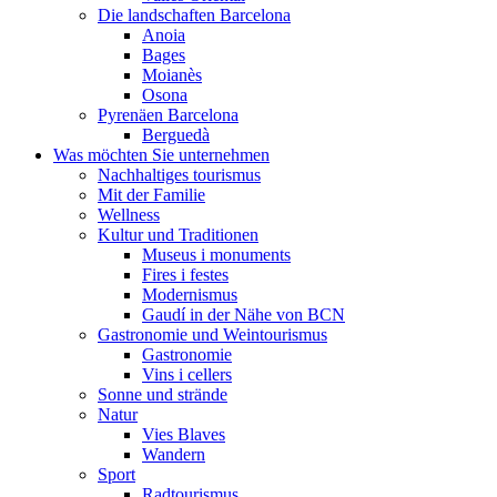
Die landschaften Barcelona
Anoia
Bages
Moianès
Osona
Pyrenäen Barcelona
Berguedà
Was möchten Sie unternehmen
Nachhaltiges tourismus
Mit der Familie
Wellness
Kultur und Traditionen
Museus i monuments
Fires i festes
Modernismus
Gaudí in der Nähe von BCN
Gastronomie und Weintourismus
Gastronomie
Vins i cellers
Sonne und strände
Natur
Vies Blaves
Wandern
Sport
Radtourismus