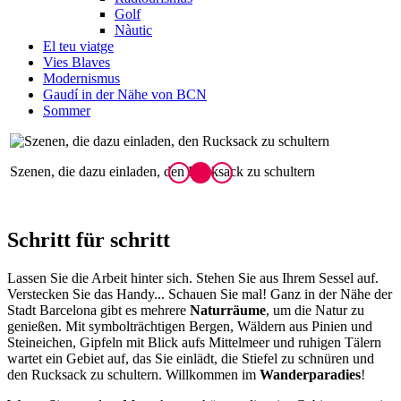
Golf
Nàutic
El teu viatge
Vies Blaves
Modernismus
Gaudí in der Nähe von BCN
Sommer
Szenen, die dazu einladen, den Rucksack zu schultern
E
Schrit
t für schritt
Lassen Sie die Arbeit hinter sich. Stehen Sie aus Ihrem Sessel auf.
Verstecken Sie das Handy... Schauen Sie mal! Ganz in der Nähe der
Stadt Barcelona gibt es mehrere
Naturräume
, um die Natur zu
genießen. Mit symbolträchtigen Bergen, Wäldern aus Pinien und
Steineichen, Gipfeln mit Blick aufs Mittelmeer und ruhigen Tälern
wartet ein Gebiet auf, das Sie einlädt, die Stiefel zu schnüren und
den Rucksack zu schultern. Willkommen im
Wanderparadies
!