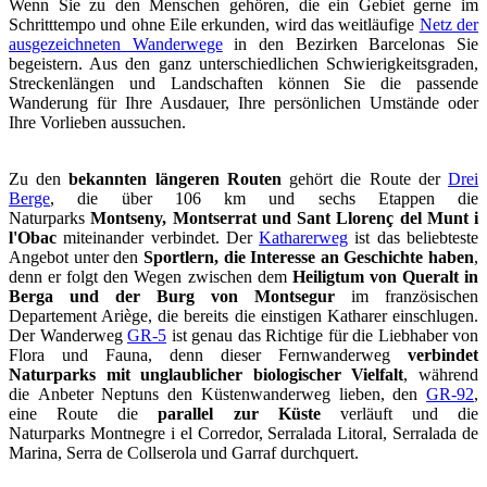
Wenn Sie zu den Menschen gehören, die ein Gebiet gerne im
Schritttempo und ohne Eile erkunden, wird das weitläufige
Netz der
ausgezeichneten Wanderwege
in den Bezirken Barcelonas Sie
begeistern. Aus den ganz unterschiedlichen Schwierigkeitsgraden,
Streckenlängen und Landschaften können Sie die passende
Wanderung für Ihre Ausdauer, Ihre persönlichen Umstände oder
Ihre Vorlieben aussuchen.
Zu den
bekannten längeren Routen
gehört die Route der
Drei
Berge
, die über 106 km und sechs Etappen die
Naturparks
Montseny, Montserrat und Sant Llorenç del Munt i
l'Obac
miteinander verbindet. Der
Katharerweg
ist das beliebteste
Angebot unter den
Sportlern, die Interesse an Geschichte haben
,
denn er folgt den Wegen zwischen dem
Heiligtum von Queralt in
Berga und der Burg von Montsegur
im französischen
Departement Ariège, die bereits die einstigen Katharer einschlugen.
Der Wanderweg
GR-5
ist genau das Richtige für die Liebhaber von
Flora und Fauna, denn dieser Fernwanderweg
verbindet
Naturparks mit unglaublicher biologischer Vielfalt
, während
die
Anbeter Neptuns den Küstenwanderweg lieben, den
GR-92
,
eine Route die
parallel zur Küste
verläuft und die
Naturparks Montnegre i el Corredor, Serralada Litoral, Serralada de
Marina, Serra de Collserola und Garraf durchquert.