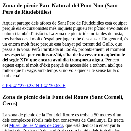
Zona de pícnic Parc Natural del Pont Nou (Sant
Pere de Riudebitlles)
Aquest paratge dels afores de Sant Pere de Riudebitlles està equipat
perquè els excursionistes més inquiets pugueu fer pícnic envoltats de
natura i també d’història. La zona de pícnic té cinc taules de fusta,
tres barbacoes i molt d’espai per jugar o bé descansar. En general, és
un entorn molt fresc perquè està banyat pel torrent del Gulló, que
passa a la vora. Però l’arribada al lloc és, probablement, el moment
més especial:
per endinsar-s’hi, s’ha de travessar un aqüeducte
del segle XIV que encara avui dia transporta aigua
. Per cert,
aquest espai té molt d’èxit perquè és accessible a tothom, així que
millor que hi vagis amb temps si no vols quedar-te sense taula o
barbacoa!
GPS: 41°27'0.23"N 1°41'30.63"E
Zona de pícnic de la Font del Roure (Sant Corneli,
Cercs)
La zona de pícnic de la Font del Roure es troba a 50 metres d’un
dels complexos fabrils més ben conservats de Catalunya. Es tracta
del
Museu de les Mines de Cercs
, que està dedicat a ensenyar la
història de l’extracció del carbó així com la vida dels treballadors a