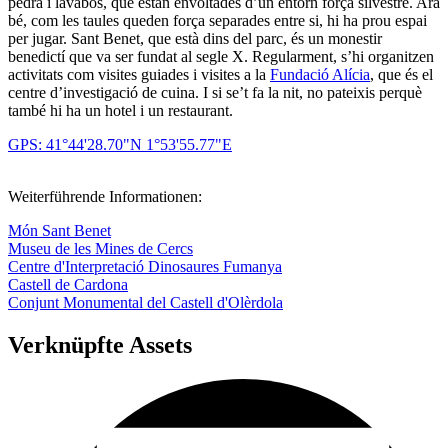
pedra i lavabos, que estan envoltades d’un entorn força silvestre. Ara
bé, com les taules queden força separades entre si, hi ha prou espai
per jugar. Sant Benet, que està dins del parc, és un monestir
benedictí que va ser fundat al segle X. Regularment, s’hi organitzen
activitats com visites guiades i visites a la
Fundació Alícia
, que és el
centre d’investigació de cuina. I si se’t fa la nit, no pateixis perquè
també hi ha un hotel i un restaurant.
GPS: 41°44'28.70"N 1°53'55.77"E
Weiterführende Informationen:
Món Sant Benet
Museu de les Mines de Cercs
Centre d'Interpretació Dinosaures Fumanya
Castell de Cardona
Conjunt Monumental del Castell d'Olèrdola
Verknüpfte Assets