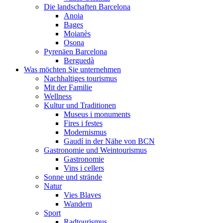
Die landschaften Barcelona
Anoia
Bages
Moianès
Osona
Pyrenäen Barcelona
Berguedà
Was möchten Sie unternehmen
Nachhaltiges tourismus
Mit der Familie
Wellness
Kultur und Traditionen
Museus i monuments
Fires i festes
Modernismus
Gaudí in der Nähe von BCN
Gastronomie und Weintourismus
Gastronomie
Vins i cellers
Sonne und strände
Natur
Vies Blaves
Wandern
Sport
Radtourismus