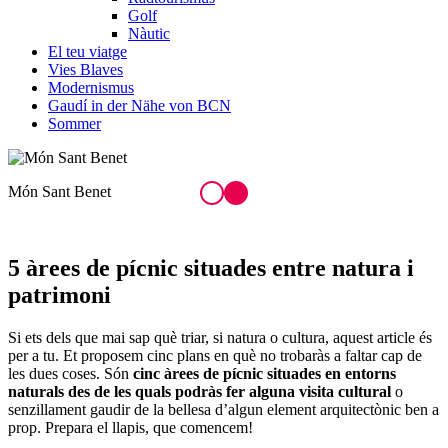
Golf
Nàutic
El teu viatge
Vies Blaves
Modernismus
Gaudí in der Nähe von BCN
Sommer
Zona de pícnic
5 àrees de pícnic
situades entre natura i
patrimoni
Si ets dels que mai sap què triar, si natura o cultura, aquest article és
per a tu. Et proposem cinc plans en què no trobaràs a faltar cap de
les dues coses. Són
cinc àrees de pícnic situades en entorns
naturals des de les quals podràs fer alguna visita cultural
o
senzillament gaudir de la bellesa d’algun element arquitectònic ben a
prop. Prepara el llapis, que comencem!