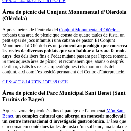
GPS: 41°54'56.72"N 1°41'9.71"E
Àrea de pícnic del Conjunt Monumental d’Olèrdola
(Olèrdola)
A pocs metres de l’entrada del
Conjunt Monumental d’Olèrdola
trobaràs una àrea de pícnic que consta de quatre taules de fusta, un
petit espai de jocs infantils i una cabana de pastor. El Conjunt
Monumental d’Olèrdola és un
jaciment arqueològic que conserva
les restes de diversos poblats que van habitar a la zona fa molts
anys
: des dels ibers fins a l’edat mitjana passant per l’època romana.
Si tries aquesta àrea de pícnic, et recomanem que, abans o després
de dinar, visitis les restes arqueològiques i els monuments del
conjunt, així com l’exposició permanent del Centre d’Interpretació.
GPS: 41°18'14.70"N 1°42'38.02"E
Àrea de pícnic del Parc Municipal Sant Benet (Sant
Fruitós de Bages)
Aquesta zona de pícnic és dins el paratge de l’anomenat
Món Sant
Benet
,
un complex cultural que alberga un monestir medieval i
un centre internacional d’investigació gastronòmica
. L’àrea que
et recomanem conté dues taules de fusta d’un sol banc, una taula de