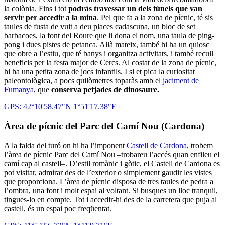
la colònia. Fins i tot
podràs travessar un dels túnels que van
servir per accedir a la mina
. Pel que fa a la zona de pícnic, té sis
taules de fusta de vuit a deu places cadascuna, un bloc de set
barbacoes, la font del Roure que li dona el nom, una taula de ping-
pong i dues pistes de petanca. Allà mateix, també hi ha un quiosc
que obre a l’estiu, que té banys i organitza activitats, i també recull
beneficis per la festa major de Cercs. Al costat de la zona de pícnic,
hi ha una petita zona de jocs infantils. I si et pica la curiositat
paleontològica, a pocs quilòmetres toparàs amb el
jaciment de
Fumanya
, que
conserva petjades de dinosaure.
GPS: 42°10'58.47"N 1°51'17.38"E
Àrea de pícnic del Parc del Camí Nou (Cardona)
A la falda del turó on hi ha l’imponent
Castell de Cardona
, trobem
l’àrea de pícnic Parc del Camí Nou –trobareu l’accés quan enfileu el
camí cap al castell–. D’estil romànic i gòtic, el Castell de Cardona es
pot visitar, admirar des de l’exterior o simplement gaudir les vistes
que proporciona. L’àrea de pícnic disposa de tres taules de pedra a
l’ombra, una font i molt espai al voltant. Si busques un lloc tranquil,
tingues-lo en compte. Tot i accedir-hi des de la carretera que puja al
castell, és un espai poc freqüentat.