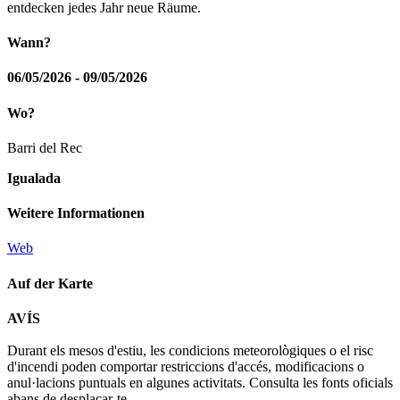
entdecken jedes Jahr neue Räume.
Wann?
06/05/2026 - 09/05/2026
Wo?
Barri del Rec
Igualada
Weitere Informationen
Web
Auf der Karte
Leaflet
| © Diputació de Barcelona
AVÍS
+
Durant els mesos d'estiu, les condicions meteorològiques o el risc
−
d'incendi poden comportar restriccions d'accés, modificacions o
anul·lacions puntuals en algunes activitats. Consulta les fonts oficials
abans de desplaçar-te.