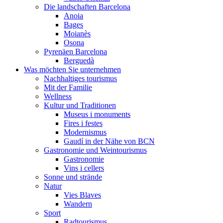
Die landschaften Barcelona
Anoia
Bages
Moianès
Osona
Pyrenäen Barcelona
Berguedà
Was möchten Sie unternehmen
Nachhaltiges tourismus
Mit der Familie
Wellness
Kultur und Traditionen
Museus i monuments
Fires i festes
Modernismus
Gaudí in der Nähe von BCN
Gastronomie und Weintourismus
Gastronomie
Vins i cellers
Sonne und strände
Natur
Vies Blaves
Wandern
Sport
Radtourismus