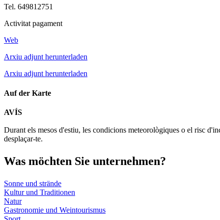
Tel. 649812751
Activitat pagament
Web
Arxiu adjunt herunterladen
Arxiu adjunt herunterladen
Auf der Karte
AVÍS
+
Durant els mesos d'estiu, les condicions meteorològiques o el risc d'in
−
desplaçar-te.
Was möch
ten Sie unternehmen?
Sonne und strände
Kultur und Traditionen
Natur
Gastronomie und Weintourismus
Sport