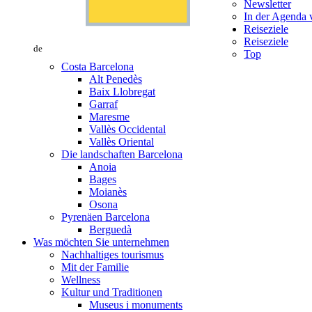
Newsletter
In der Agenda v
Reiseziele
Reiseziele
de
Top
Costa Barcelona
Alt Penedès
Baix Llobregat
Garraf
Maresme
Vallès Occidental
Vallès Oriental
Die landschaften Barcelona
Anoia
Bages
Moianès
Osona
Pyrenäen Barcelona
Berguedà
Was möchten Sie unternehmen
Nachhaltiges tourismus
Mit der Familie
Wellness
Kultur und Traditionen
Museus i monuments