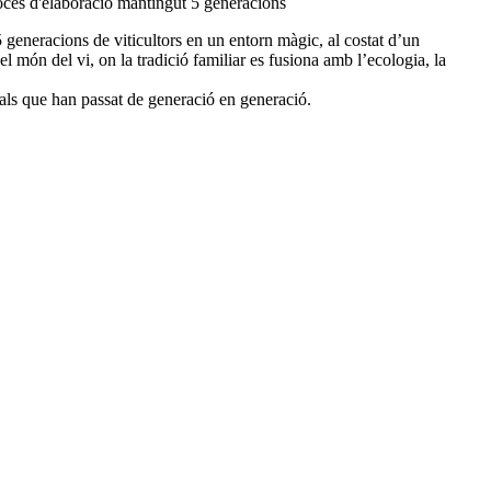
procés d'elaboració mantingut 5 generacions
5 generacions de viticultors en un entorn màgic, al costat d’un
l món del vi, on la tradició familiar es fusiona amb l’ecologia, la
nals que han passat de generació en generació.