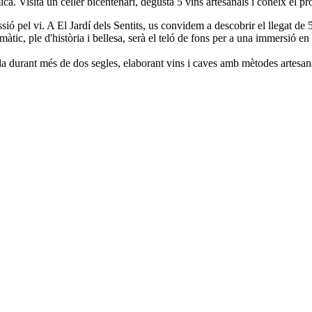
ca. Visita un celler bicentenari, degusta 5 vins artesanals i coneix el 
ió pel vi. A El Jardí dels Sentits, us convidem a descobrir el llegat de 
c, ple d'història i bellesa, serà el teló de fons per a una immersió en e
ola durant més de dos segles, elaborant vins i caves amb mètodes artesa