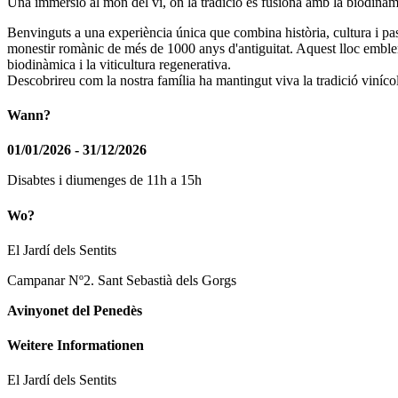
Una immersió al món del vi, on la tradició es fusiona amb la biodinàmi
Benvinguts a una experiència única que combina història, cultura i pass
monestir romànic de més de 1000 anys d'antiguitat. Aquest lloc emblemàti
biodinàmica i la viticultura regenerativa.
Descobrireu com la nostra família ha mantingut viva la tradició viníc
Wann?
01/01/2026 - 31/12/2026
Disabtes i diumenges de 11h a 15h
Wo?
El Jardí dels Sentits
Campanar Nº2. Sant Sebastià dels Gorgs
Avinyonet del Penedès
Weitere Informationen
El Jardí dels Sentits