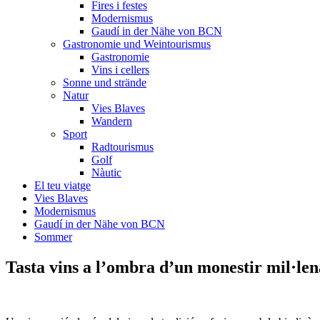
Fires i festes
Modernismus
Gaudí in der Nähe von BCN
Gastronomie und Weintourismus
Gastronomie
Vins i cellers
Sonne und strände
Natur
Vies Blaves
Wandern
Sport
Radtourismus
Golf
Nàutic
El teu viatge
Vies Blaves
Modernismus
Gaudí in der Nähe von BCN
Sommer
Tasta vins a l’o
mbra d’un monestir mil·len