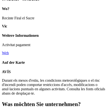
Wo?
Recinte Firal el Sucre
Vic
Weitere Informationen
Activitat pagament
Web
Auf der Karte
Leaflet
| © Diputació de Barcelona
AVÍS
+
Durant els mesos d'estiu, les condicions meteorològiques o el risc
−
d'incendi poden comportar restriccions d'accés, modificacions o
anul·lacions puntuals en algunes activitats. Consulta les fonts oficials
abans de desplaçar-te.
Was möch
ten Sie unternehmen?