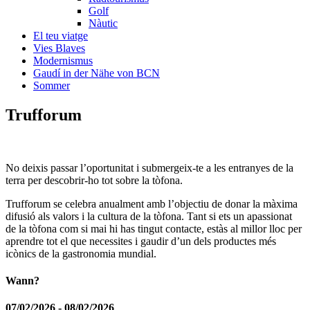
Golf
Nàutic
El teu viatge
Vies Blaves
Modernismus
Gaudí in der Nähe von BCN
Sommer
Truf
forum
No deixis passar l’oportunitat i submergeix-te a les entranyes de la
terra per descobrir-ho tot sobre la tòfona.
Trufforum se celebra anualment amb l’objectiu de donar la màxima
difusió als valors i la cultura de la tòfona. Tant si ets un apassionat
de la tòfona com si mai hi has tingut contacte, estàs al millor lloc per
aprendre tot el que necessites i gaudir d’un dels productes més
icònics de la gastronomia mundial.
Wann?
07/02/2026 - 08/02/2026