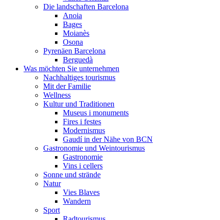
Die landschaften Barcelona
Anoia
Bages
Moianès
Osona
Pyrenäen Barcelona
Berguedà
Was möchten Sie unternehmen
Nachhaltiges tourismus
Mit der Familie
Wellness
Kultur und Traditionen
Museus i monuments
Fires i festes
Modernismus
Gaudí in der Nähe von BCN
Gastronomie und Weintourismus
Gastronomie
Vins i cellers
Sonne und strände
Natur
Vies Blaves
Wandern
Sport
Radtourismus