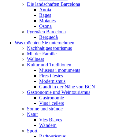
Die landschaften Barcelona
Anoia
Bages
Moianès
Osona
Pyrenäen Barcelona
Berguedà
Was möchten Sie unternehmen
Nachhaltiges tourismus
Mit der Familie
Wellness
Kultur und Traditionen
Museus i monuments
Fires i festes
Modernismus
Gaudí in der Nähe von BCN
Gastronomie und Weintourismus
Gastronomie
Vins i cellers
Sonne und strände
Natur
Vies Blaves
Wandern
Sport
Radtourismus