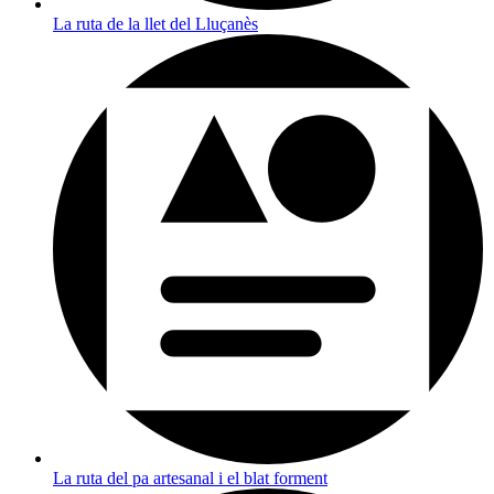
La ruta de la llet del Lluçanès
La ruta del pa artesanal i el blat forment