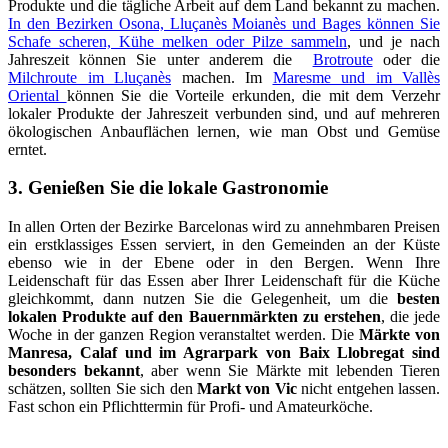
Produkte und die tägliche Arbeit auf dem Land bekannt zu machen.
In den Bezirken Osona, Lluçanès Moianès und Bages können Sie
Schafe scheren, Kühe melken oder Pilze sammeln
, und je nach
Jahreszeit können Sie unter anderem die
Brotroute
oder die
Milchroute im Lluçanès
machen. Im
Maresme und im Vallès
Oriental
können Sie die Vorteile erkunden, die mit dem Verzehr
lokaler Produkte der Jahreszeit verbunden sind, und auf mehreren
ökologischen Anbauflächen lernen, wie man Obst und Gemüse
erntet.
3. Genießen Sie die lokale Gastronomie
In allen Orten der Bezirke Barcelonas wird zu annehmbaren Preisen
ein erstklassiges Essen serviert, in den Gemeinden an der Küste
ebenso wie in der Ebene oder in den Bergen. Wenn Ihre
Leidenschaft für das Essen aber Ihrer Leidenschaft für die Küche
gleichkommt, dann nutzen Sie die Gelegenheit, um die
besten
lokalen Produkte auf den Bauernmärkten zu erstehen
, die jede
Woche in der ganzen Region veranstaltet werden. Die
Märkte von
Manresa, Calaf und im Agrarpark von Baix Llobregat sind
besonders bekannt
, aber wenn Sie Märkte mit lebenden Tieren
schätzen, sollten Sie sich den
Markt von Vic
nicht entgehen lassen.
Fast schon ein Pflichttermin für Profi- und Amateurköche.