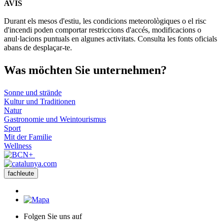
AVÍS
+
Durant els mesos d'estiu, les condicions meteorològiques o el risc
−
d'incendi poden comportar restriccions d'accés, modificacions o
anul·lacions puntuals en algunes activitats. Consulta les fonts oficials
abans de desplaçar-te.
Was möch
ten Sie unternehmen?
Sonne und strände
Kultur und Traditionen
Natur
Gastronomie und Weintourismus
Sport
Mit der Familie
Wellness
fachleute
Folgen Sie uns auf