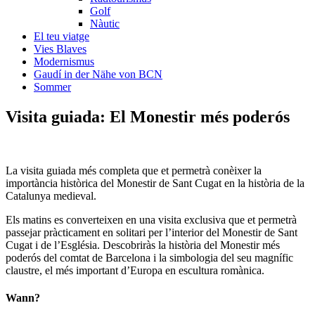
Golf
Nàutic
El teu viatge
Vies Blaves
Modernismus
Gaudí in der Nähe von BCN
Sommer
Visita guiada
: El Monestir més poderós
La visita guiada més completa que et permetrà conèixer la
importància històrica del Monestir de Sant Cugat en la història de la
Catalunya medieval.
Els matins es converteixen en una visita exclusiva que et permetrà
passejar pràcticament en solitari per l’interior del Monestir de Sant
Cugat i de l’Església. Descobriràs la història del Monestir més
poderós del comtat de Barcelona i la simbologia del seu magnífic
claustre, el més important d’Europa en escultura romànica.
Wann?