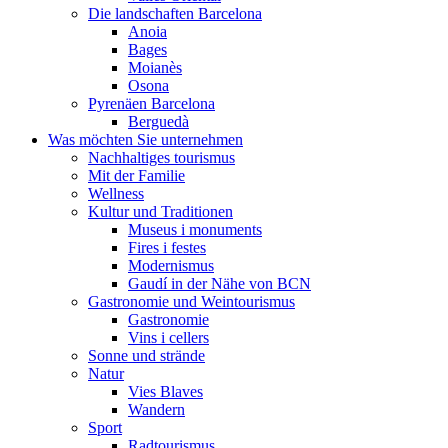
Die landschaften Barcelona
Anoia
Bages
Moianès
Osona
Pyrenäen Barcelona
Berguedà
Was möchten Sie unternehmen
Nachhaltiges tourismus
Mit der Familie
Wellness
Kultur und Traditionen
Museus i monuments
Fires i festes
Modernismus
Gaudí in der Nähe von BCN
Gastronomie und Weintourismus
Gastronomie
Vins i cellers
Sonne und strände
Natur
Vies Blaves
Wandern
Sport
Radtourismus