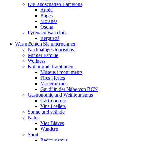
Die landschaften Barcelona
Anoia
Bages
Moianès
Osona
Pyrenäen Barcelona
Berguedà
Was möchten Sie unternehmen
Nachhaltiges tourismus
Mit der Familie
Wellness
Kultur und Traditionen
Museus i monuments
Fires i festes
Modernismus
Gaudí in der Nähe von BCN
Gastronomie und Weintourismus
Gastronomie
Vins i cellers
Sonne und strände
Natur
Vies Blaves
Wandern
Sport
Radtourismus