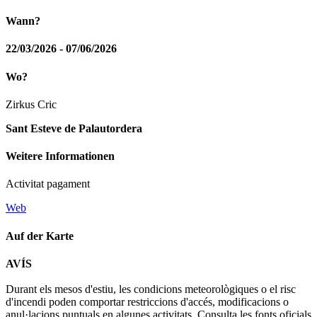
Wann?
22/03/2026 - 07/06/2026
Wo?
Zirkus Cric
Sant Esteve de Palautordera
Weitere Informationen
Activitat pagament
Web
Auf der Karte
Leaflet
| © Diputació de Barcelona
AVÍS
+
Durant els mesos d'estiu, les condicions meteorològiques o el risc
−
d'incendi poden comportar restriccions d'accés, modificacions o
anul·lacions puntuals en algunes activitats. Consulta les fonts oficials