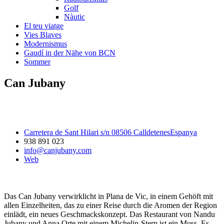
Golf
Nàutic
El teu viatge
Vies Blaves
Modernismus
Gaudí in der Nähe von BCN
Sommer
Can Jubany
Carretera de Sant Hilari s/n 08506 CalldetenesEspanya
938 891 023
info@canjubany.com
Web
Das Can Jubany verwirklicht in Plana de Vic, in einem Gehöft mit
allen Einzelheiten, das zu einer Reise durch die Aromen der Region
einlädt, ein neues Geschmackskonzept. Das Restaurant von Nandu
Jubany und Anna Orte mit einem Michelin-Stern ist ein Muss. Es