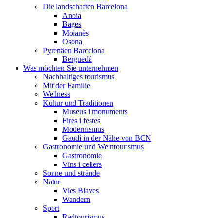
Die landschaften Barcelona
Anoia
Bages
Moianès
Osona
Pyrenäen Barcelona
Berguedà
Was möchten Sie unternehmen
Nachhaltiges tourismus
Mit der Familie
Wellness
Kultur und Traditionen
Museus i monuments
Fires i festes
Modernismus
Gaudí in der Nähe von BCN
Gastronomie und Weintourismus
Gastronomie
Vins i cellers
Sonne und strände
Natur
Vies Blaves
Wandern
Sport
Radtourismus