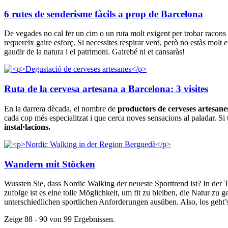
6 rutes de senderisme fàcils a prop de Barcelona
De vegades no cal fer un cim o un ruta molt exigent per trobar raco
requereix gaire esforç. Si necessites respirar verd, però no estàs molt 
gaudir de la natura i el patrimoni. Gairebé ni et cansaràs!
Ruta de la cervesa artesana a Barcelona: 3 visites
En la darrera dècada, el nombre de
productors de cerveses artesane
cada cop més especialitzat i que cerca noves sensacions al paladar. Si
instal·lacions.
Wandern mit Stöcken
Wussten Sie, dass Nordic Walking der neueste Sporttrend ist? In der 
zufolge ist es eine tolle Möglichkeit, um fit zu bleiben, die Natur
unterschiedlichen sportlichen Anforderungen ausüben. Also, los geht’s!
Zeige 88 - 90 von 99 Ergebnissen.