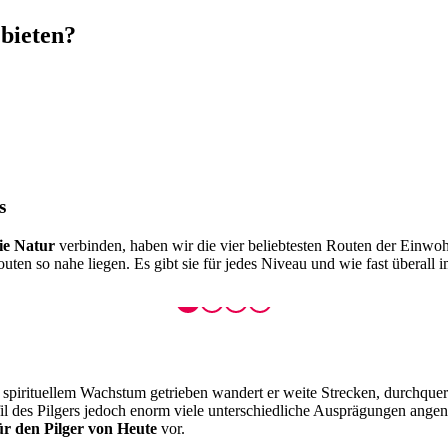
 bieten?
s
ie Natur
verbinden, haben wir die vier beliebtesten Routen der Einwo
ten so nahe liegen. Es gibt sie für jedes Niveau und wie fast überall i
h spirituellem Wachstum getrieben wandert er weite Strecken, durchqu
ofil des Pilgers jedoch enorm viele unterschiedliche Ausprägungen ang
ür den Pilger von Heute
vor.