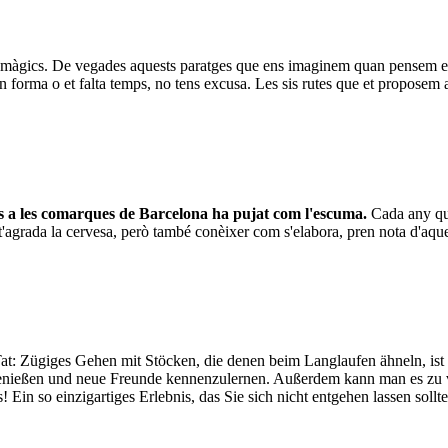
ns màgics. De vegades aquests paratges que ens imaginem quan pensem e
en forma o et falta temps, no tens excusa. Les sis rutes que et proposem 
s a les comarques de Barcelona ha pujat com l'escuma.
Cada any que
 t'agrada la cervesa, però també conèixer com s'elabora, pren nota d'aqu
Tat: Zügiges Gehen mit Stöcken, die denen beim Langlaufen ähneln, ist 
 zu genießen und neue Freunde kennenzulernen. Außerdem kann man es zu
 Ein so einzigartiges Erlebnis, das Sie sich nicht entgehen lassen sollt