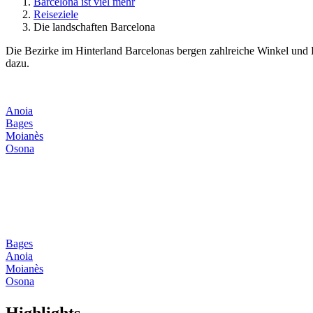
Barcelona ist viel mehr
Reiseziele
Die landschaften Barcelona
Die Bezirke im Hinterland Barcelonas bergen zahlreiche Winkel und 
dazu.
Anoia
Bages
Moianès
Osona
Bages
Anoia
Moianès
Osona
Highligh
ts