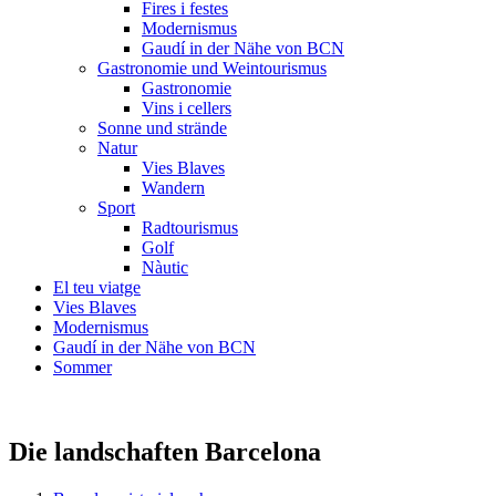
Fires i festes
Modernismus
Gaudí in der Nähe von BCN
Gastronomie und Weintourismus
Gastronomie
Vins i cellers
Sonne und strände
Natur
Vies Blaves
Wandern
Sport
Radtourismus
Golf
Nàutic
El teu viatge
Vies Blaves
Modernismus
Gaudí in der Nähe von BCN
Sommer
Die landschaften Barcelona