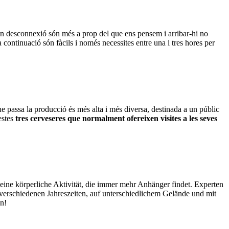
n desconnexió són més a prop del que ens pensem i arribar-hi no
a continuació són fàcils i només necessites entre una i tres hores per
 passa la producció és més alta i més diversa, destinada a un públic
estes
tres cerveseres que normalment ofereixen visites a les seves
eine körperliche Aktivität, die immer mehr Anhänger findet. Experten
 verschiedenen Jahreszeiten, auf unterschiedlichem Gelände und mit
en!