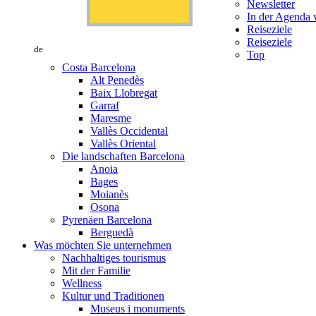
Newsletter
In der Agenda v
Reiseziele
Reiseziele
de
Top
Costa Barcelona
Alt Penedès
Baix Llobregat
Garraf
Maresme
Vallès Occidental
Vallès Oriental
Die landschaften Barcelona
Anoia
Bages
Moianès
Osona
Pyrenäen Barcelona
Berguedà
Was möchten Sie unternehmen
Nachhaltiges tourismus
Mit der Familie
Wellness
Kultur und Traditionen
Museus i monuments