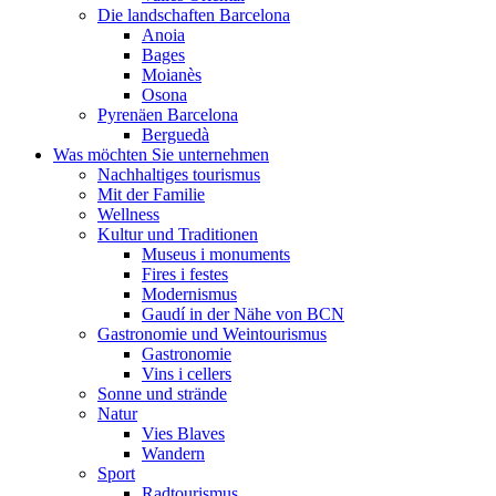
Die landschaften Barcelona
Anoia
Bages
Moianès
Osona
Pyrenäen Barcelona
Berguedà
Was möchten Sie unternehmen
Nachhaltiges tourismus
Mit der Familie
Wellness
Kultur und Traditionen
Museus i monuments
Fires i festes
Modernismus
Gaudí in der Nähe von BCN
Gastronomie und Weintourismus
Gastronomie
Vins i cellers
Sonne und strände
Natur
Vies Blaves
Wandern
Sport
Radtourismus