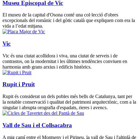
Museu Episcopal de Vic
El museu de la capital d'Osona conté una col·lecció d'obres
excepcionals del romànic i del gòtic català que expliquen com era la
vida a l’edat mitjana.
Vic
Vic és una ciutat acollidora i viva, una ciutat de serveis i de
contrastos, on la modernitat i les últimes tendències conviuen en
harmonia amb grans arxius i edificis històrics.
Rupit i Pruit
Rupit és considerat un dels pobles més bells de Catalunya, tant per
la notable conservació i qualitat del patrimoni arquitectònic, com a la
singular i abrupta orografia d'espadats, rieres i avencs.
Vall de Sau i el Collsacabra
A mig camí entre el Montseny i el Pirineu, la vall de Sau i l'altiplà de