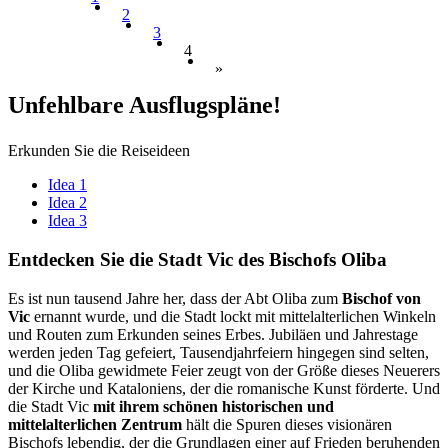
2
3
4
»
Unfehlba
re Ausflugspläne!
Erkunden Sie die Reiseideen
Idea 1
Idea 2
Idea 3
Entdecke
n Sie die Stadt Vic des Bischofs Oliba
Es ist nun tausend Jahre her, dass der Abt Oliba zum
Bischof von
Vic
ernannt wurde, und die Stadt lockt mit mittelalterlichen Winkeln
und Routen zum Erkunden seines Erbes. Jubiläen und Jahrestage
werden jeden Tag gefeiert, Tausendjahrfeiern hingegen sind selten,
und die Oliba gewidmete Feier zeugt von der Größe dieses Neuerers
der Kirche und Kataloniens, der die romanische Kunst förderte. Und
die Stadt Vic
mit ihrem schönen historischen und
mittelalterlichen Zentrum
hält die Spuren dieses visionären
Bischofs lebendig, der die Grundlagen einer auf Frieden beruhenden