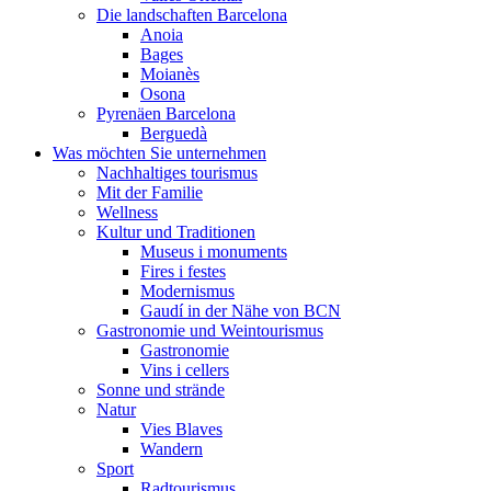
Die landschaften Barcelona
Anoia
Bages
Moianès
Osona
Pyrenäen Barcelona
Berguedà
Was möchten Sie unternehmen
Nachhaltiges tourismus
Mit der Familie
Wellness
Kultur und Traditionen
Museus i monuments
Fires i festes
Modernismus
Gaudí in der Nähe von BCN
Gastronomie und Weintourismus
Gastronomie
Vins i cellers
Sonne und strände
Natur
Vies Blaves
Wandern
Sport
Radtourismus