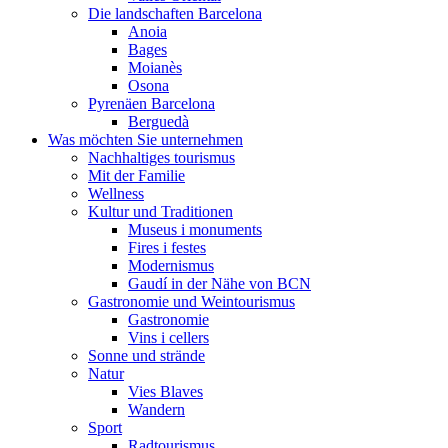
Die landschaften Barcelona
Anoia
Bages
Moianès
Osona
Pyrenäen Barcelona
Berguedà
Was möchten Sie unternehmen
Nachhaltiges tourismus
Mit der Familie
Wellness
Kultur und Traditionen
Museus i monuments
Fires i festes
Modernismus
Gaudí in der Nähe von BCN
Gastronomie und Weintourismus
Gastronomie
Vins i cellers
Sonne und strände
Natur
Vies Blaves
Wandern
Sport
Radtourismus