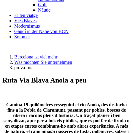
Golf
Nàutic
El teu viatge
Vies Blaves
Modernismus
Gaudí in der Nähe von BCN
Sommer
Barcelona ist viel mehr
Was möchten Sie unternehmen
prova-ruta
Ruta Via Blava Anoia a peu
Camina 19 quilòmetres resseguint el riu Anoia, des de Jorba
fins a la Pobla de Claramunt, passant per pobles, boscos de
ribera i racons plens d'història. Un traçat planer i ben
senyalitzat, apte per a tots els públics, que es pot fer de tirada o
en etapes curtes combinant-ho amb altres experiències. A més
de natura, el camí amaga passeres de fusta, pollancres, salzes i